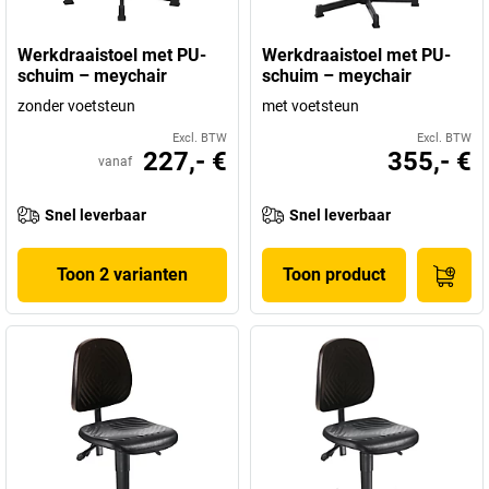
Werkdraaistoel met PU-
Werkdraaistoel met PU-
schuim – meychair
schuim – meychair
zonder voetsteun
met voetsteun
Excl. BTW
Excl. BTW
227,- €
355,- €
vanaf
Snel leverbaar
Snel leverbaar
Toon 2 varianten
Toon product