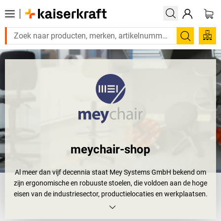
Zoeken
meychair-shop
Al meer dan vijf decennia staat Mey Systems GmbH bekend om
zijn ergonomische en robuuste stoelen, die voldoen aan de hoge
eisen van de industriesector, productielocaties en werkplaatsen.
Het bedrijf begon als een kleine lasserij en heeft zich ontwikkeld tot
een toonaangevende fabrikant van bureaustoelen, krukjes en