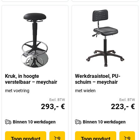
Kruk, in hoogte
Werkdraaistoel, PU-
verstelbaar – meychair
schuim – meychair
met voetring
met wielen
Excl. BTW
Excl. BTW
293,- €
223,- €
Binnen 10 werkdagen
Binnen 10 werkdagen
Toon product
Toon product