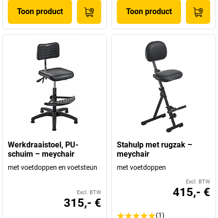
Toon product
Toon product
Werkdraaistoel, PU-
Stahulp met rugzak –
schuim – meychair
meychair
met voetdoppen en voetsteun
met voetdoppen
Excl. BTW
415,- €
Excl. BTW
315,- €
(1)