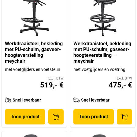
Werkdraaistoel, bekleding
Werkdraaistoel, bekleding
met PU-schuim, gasveer-
met PU-schuim, gasveer-
hoogteverstelling –
hoogteverstelling –
meychair
meychair
met voetglijders en voetsteun
met voetglijders en voetring
Excl. BTW
Excl. BTW
519,- €
475,- €
Snel leverbaar
Snel leverbaar
Toon product
Toon product