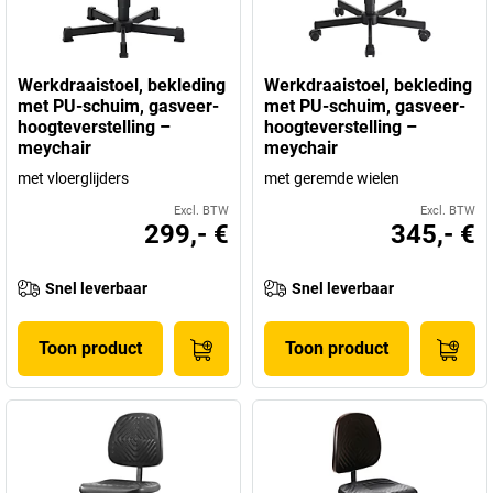
Werkdraaistoel, bekleding
Werkdraaistoel, bekleding
met PU-schuim, gasveer-
met PU-schuim, gasveer-
hoogteverstelling –
hoogteverstelling –
meychair
meychair
met vloerglijders
met geremde wielen
Excl. BTW
Excl. BTW
299,- €
345,- €
Snel leverbaar
Snel leverbaar
Toon product
Toon product