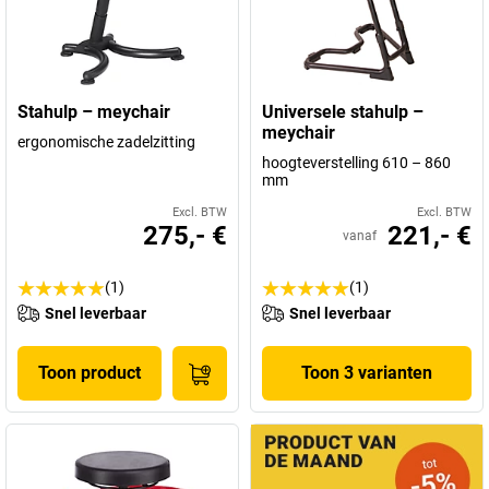
Stahulp – meychair
Universele stahulp –
meychair
ergonomische zadelzitting
hoogteverstelling 610 – 860
mm
Excl. BTW
Excl. BTW
275,- €
221,- €
vanaf
(1)
(1)
Snel leverbaar
Snel leverbaar
Toon product
Toon 3 varianten