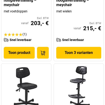
hoogteverstelling –
hoogteverstelling –
meychair
meychair
met voetdoppen
met wielen
Excl. BTW
203,- €
vanaf
Excl. BTW
215,- €
vanaf
(1)
Snel leverbaar
Snel leverbaar
Toon product
Toon 3 varianten