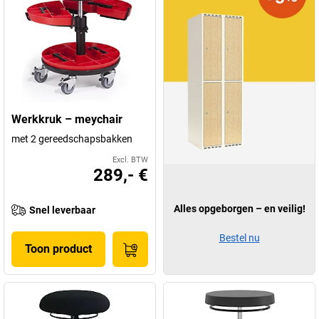
Werkkruk – meychair
met 2 gereedschapsbakken
Excl. BTW
289,- €
Alles opgeborgen – en veilig!
Snel leverbaar
Bestel nu
Toon product