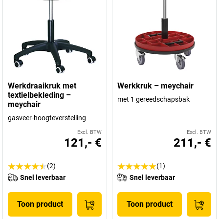
Werkdraaikruk met
Werkkruk – meychair
textielbekleding –
met 1 gereedschapsbak
meychair
gasveer-hoogteverstelling
Excl. BTW
Excl. BTW
121,- €
211,- €
(2)
(1)
Snel leverbaar
Snel leverbaar
Toon product
Toon product