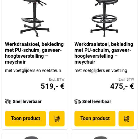
Werkdraaistoel, bekleding
Werkdraaistoel, bekleding
met PU-schuim, gasveer-
met PU-schuim, gasveer-
hoogteverstelling –
hoogteverstelling –
meychair
meychair
met voetglijders en voetsteun
met voetglijders en voetring
Excl. BTW
Excl. BTW
519,- €
475,- €
Snel leverbaar
Snel leverbaar
Toon product
Toon product