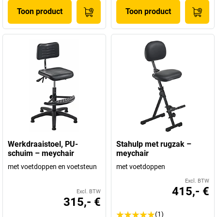
Toon product
Toon product
Werkdraaistoel, PU-
Stahulp met rugzak –
schuim – meychair
meychair
met voetdoppen en voetsteun
met voetdoppen
Excl. BTW
415,- €
Excl. BTW
315,- €
(1)