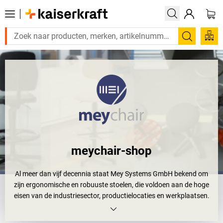
Zoeken
meychair-shop
Al meer dan vijf decennia staat Mey Systems GmbH bekend om
zijn ergonomische en robuuste stoelen, die voldoen aan de hoge
eisen van de industriesector, productielocaties en werkplaatsen.
Het bedrijf begon als een kleine lasserij en heeft zich ontwikkeld tot
een toonaangevende fabrikant van bureaustoelen, krukjes en