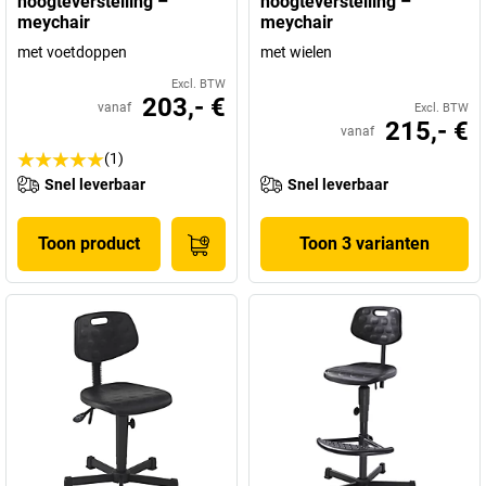
hoogteverstelling –
hoogteverstelling –
meychair
meychair
met voetdoppen
met wielen
Excl. BTW
203,- €
vanaf
Excl. BTW
215,- €
vanaf
(1)
Snel leverbaar
Snel leverbaar
Toon product
Toon 3 varianten