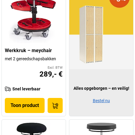
Werkkruk – meychair
met 2 gereedschapsbakken
Excl. BTW
289,- €
Alles opgeborgen – en veilig!
Snel leverbaar
Bestel nu
Toon product