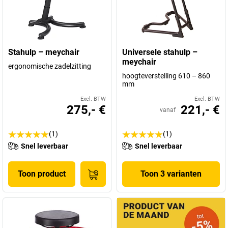
Stahulp – meychair
Universele stahulp –
meychair
ergonomische zadelzitting
hoogteverstelling 610 – 860
mm
Excl. BTW
Excl. BTW
275,- €
221,- €
vanaf
(1)
(1)
Snel leverbaar
Snel leverbaar
Toon product
Toon 3 varianten