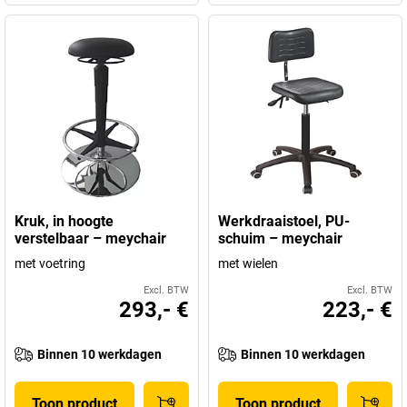
Kruk, in hoogte
Werkdraaistoel, PU-
verstelbaar – meychair
schuim – meychair
met voetring
met wielen
Excl. BTW
Excl. BTW
293,- €
223,- €
Binnen 10 werkdagen
Binnen 10 werkdagen
Toon product
Toon product