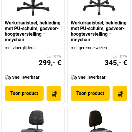
Werkdraaistoel, bekleding
Werkdraaistoel, bekleding
met PU-schuim, gasveer-
met PU-schuim, gasveer-
hoogteverstelling –
hoogteverstelling –
meychair
meychair
met vloerglijders
met geremde wielen
Excl. BTW
Excl. BTW
299,- €
345,- €
Snel leverbaar
Snel leverbaar
Toon product
Toon product