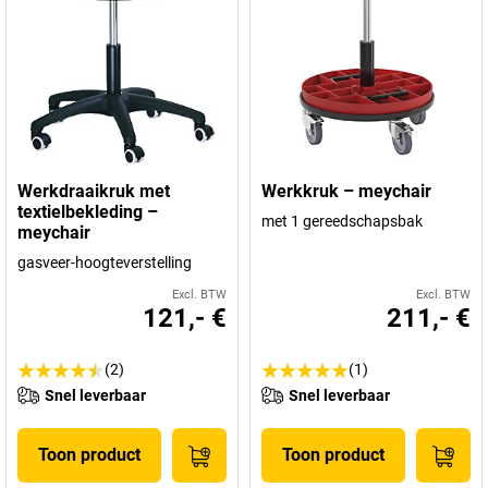
Werkdraaikruk met
Werkkruk – meychair
textielbekleding –
met 1 gereedschapsbak
meychair
gasveer-hoogteverstelling
Excl. BTW
Excl. BTW
121,- €
211,- €
(2)
(1)
Snel leverbaar
Snel leverbaar
Toon product
Toon product