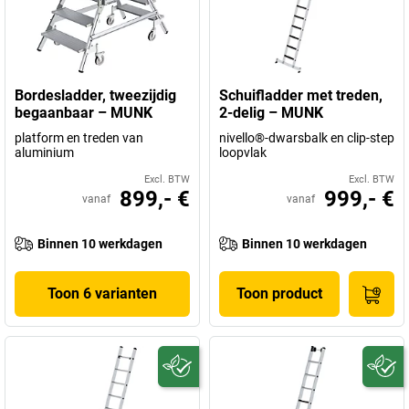
Bordesladder, tweezijdig
Schuifladder met treden,
begaanbaar – MUNK
2-delig – MUNK
platform en treden van
nivello®-dwarsbalk en clip-step
aluminium
loopvlak
Excl. BTW
Excl. BTW
899,- €
999,- €
vanaf
vanaf
Binnen 10 werkdagen
Binnen 10 werkdagen
Toon 6 varianten
Toon product