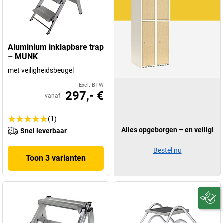
Aluminium inklapbare trap
– MUNK
met veiligheidsbeugel
Excl. BTW
297,- €
vanaf
(1)
Alles opgeborgen – en veilig!
Snel leverbaar
Bestel nu
Toon 3 varianten