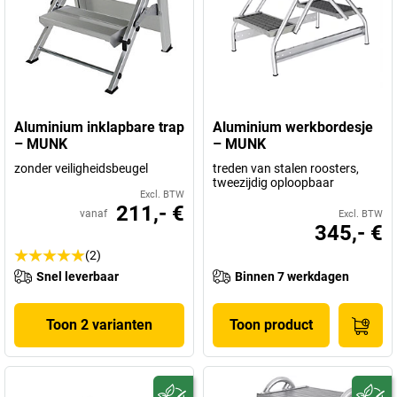
Aluminium inklapbare trap
Aluminium werkbordesje
– MUNK
– MUNK
zonder veiligheidsbeugel
treden van stalen roosters,
tweezijdig oploopbaar
Excl. BTW
211,- €
vanaf
Excl. BTW
345,- €
(2)
Snel leverbaar
Binnen 7 werkdagen
Toon 2 varianten
Toon product