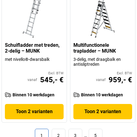
Schuifladder met treden,
Multifunctionele
2-delig – MUNK
trapladder – MUNK
met nivello®-dwarsbalk
3-delig, met draagbalk en
antisliptreden
Excl. BTW
Excl. BTW
545,- €
959,- €
vanaf
vanaf
Binnen 10 werkdagen
Binnen 10 werkdagen
Toon 2 varianten
Toon 2 varianten
1
2
3
…
5