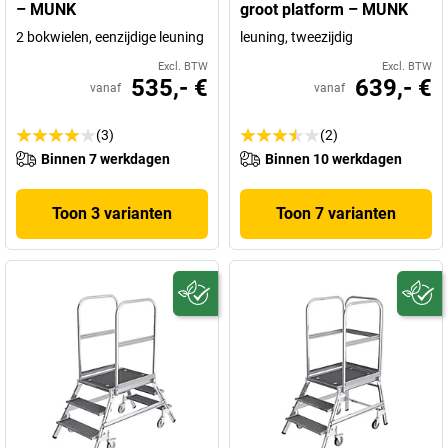
– MUNK
groot platform – MUNK
2 bokwielen, eenzijdige leuning
leuning, tweezijdig
Excl. BTW
Excl. BTW
535,- €
639,- €
vanaf
vanaf
(3)
(2)
Binnen 7 werkdagen
Binnen 10 werkdagen
Toon 3 varianten
Toon 7 varianten