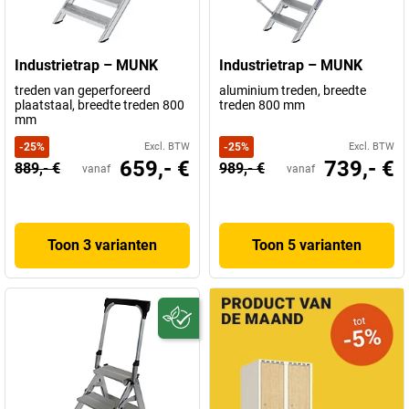
wereldwijd. Een bedrijf dat niets te wensen over laat. Producten
van een sterke en solide kwaliteit.
Industrietrap – MUNK
Industrietrap – MUNK
treden van geperforeerd
aluminium treden, breedte
plaatstaal, breedte treden 800
treden 800 mm
mm
-
25
%
Excl. BTW
-
25
%
Excl. BTW
659,- €
739,- €
889,- €
989,- €
vanaf
vanaf
Toon 3 varianten
Toon 5 varianten