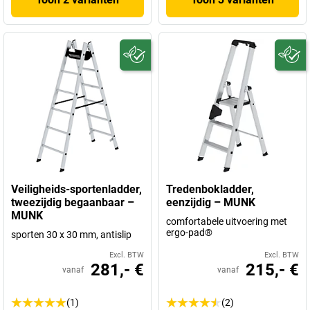
Veiligheids-sportenladder,
Tredenbokladder,
tweezijdig begaanbaar –
eenzijdig – MUNK
MUNK
comfortabele uitvoering met
ergo-pad®
sporten 30 x 30 mm, antislip
Excl. BTW
Excl. BTW
281,- €
215,- €
vanaf
vanaf
(1)
(2)