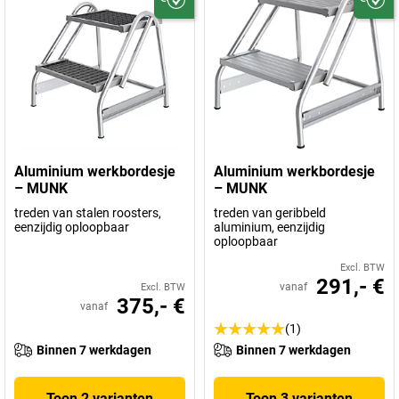
Aluminium werkbordesje
Aluminium werkbordesje
– MUNK
– MUNK
treden van stalen roosters,
treden van geribbeld
eenzijdig oploopbaar
aluminium, eenzijdig
oploopbaar
Excl. BTW
291,- €
vanaf
Excl. BTW
375,- €
vanaf
(1)
Binnen 7 werkdagen
Binnen 7 werkdagen
Toon 2 varianten
Toon 3 varianten