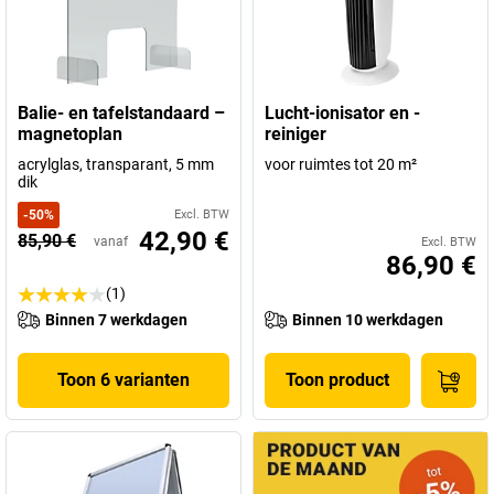
Balie- en tafelstandaard –
Lucht-ionisator en -
magnetoplan
reiniger
acrylglas, transparant, 5 mm
voor ruimtes tot 20 m²
dik
-
50
%
Excl. BTW
42,90 €
85,90 €
vanaf
Excl. BTW
86,90 €
(1)
Binnen 7 werkdagen
Binnen 10 werkdagen
Toon 6 varianten
Toon product