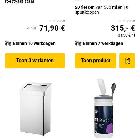
roestvast staal
20 flessen van 500 ml en 10
spuitkoppen
Excl. BTW
Excl. BTW
71,90 €
315,- €
vanaf
31,50 €
/
l
Binnen 10 werkdagen
Binnen 7 werkdagen
Toon 3 varianten
Toon product