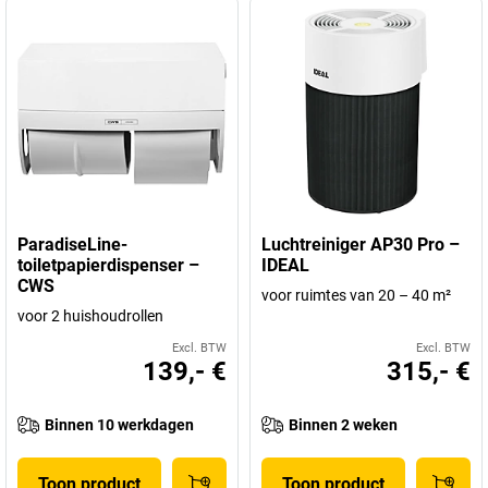
ParadiseLine-
Luchtreiniger AP30 Pro –
toiletpapierdispenser –
IDEAL
CWS
voor ruimtes van 20 – 40 m²
voor 2 huishoudrollen
Excl. BTW
Excl. BTW
139,- €
315,- €
Binnen 10 werkdagen
Binnen 2 weken
Toon product
Toon product