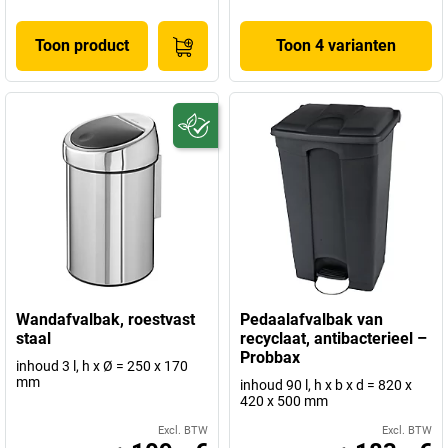
Toon product
Toon 4 varianten
Wandafvalbak, roestvast
Pedaalafvalbak van
staal
recyclaat, antibacterieel –
Probbax
inhoud 3 l, h x Ø = 250 x 170
mm
inhoud 90 l, h x b x d = 820 x
420 x 500 mm
Excl. BTW
Excl. BTW