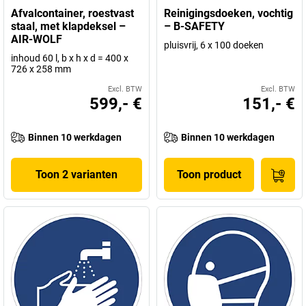
Afvalcontainer, roestvast
Reinigingsdoeken, vochtig
staal, met klapdeksel –
– B-SAFETY
AIR-WOLF
pluisvrij, 6 x 100 doeken
inhoud 60 l, b x h x d = 400 x
726 x 258 mm
Excl. BTW
Excl. BTW
599,- €
151,- €
Binnen 10 werkdagen
Binnen 10 werkdagen
Toon 2 varianten
Toon product