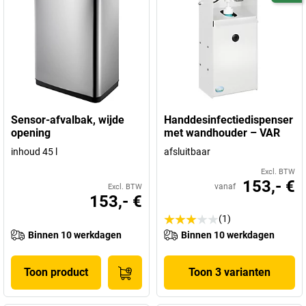
Sensor-afvalbak, wijde
Handdesinfectiedispenser
opening
met wandhouder – VAR
inhoud 45 l
afsluitbaar
Excl. BTW
153,- €
vanaf
Excl. BTW
153,- €
(1)
Binnen 10 werkdagen
Binnen 10 werkdagen
Toon product
Toon 3 varianten