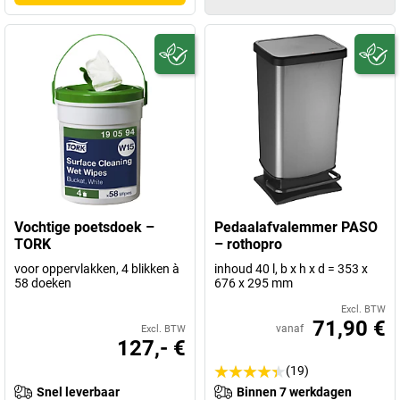
Vochtige poetsdoek –
Pedaalafvalemmer PASO
TORK
– rothopro
voor oppervlakken, 4 blikken à
inhoud 40 l, b x h x d = 353 x
58 doeken
676 x 295 mm
Excl. BTW
71,90 €
vanaf
Excl. BTW
127,- €
(19)
Snel leverbaar
Binnen 7 werkdagen