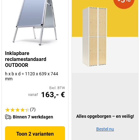
Inklapbare
reclamestandaard
OUTDOOR
h x b x d = 1120 x 639 x 744
mm
Excl. BTW
163,- €
vanaf
(7)
Alles opgeborgen – en veilig!
Binnen 7 werkdagen
Bestel nu
Toon 2 varianten