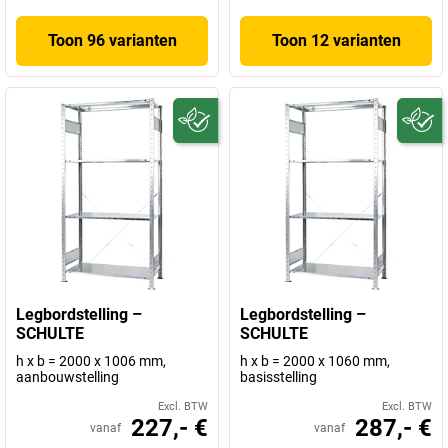
Toon 96 varianten
Toon 12 varianten
Legbordstelling –
Legbordstelling –
SCHULTE
SCHULTE
h x b = 2000 x 1006 mm,
h x b = 2000 x 1060 mm,
aanbouwstelling
basisstelling
Excl. BTW
Excl. BTW
227,- €
287,- €
vanaf
vanaf