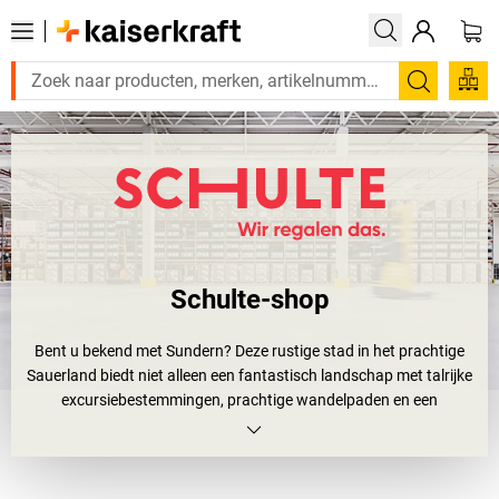
Zoeken
Schulte-shop
Bent u bekend met Sundern? Deze rustige stad in het prachtige
Sauerland biedt niet alleen een fantastisch landschap met talrijke
excursiebestemmingen, prachtige wandelpaden en een
vakantiegevoel aan het Sorpe-meer. Nee hier zijn echte makers
gevestigd. Hier wordt gewerkt en wel met passie en op het
hoogste niveau. Het in Sundern gevestigde bedrijf
SCHULTE
Lagertechnik
is al 100 jaar een van de toonaangevende