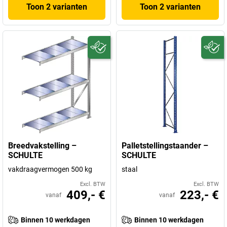
Toon 2 varianten
Toon 2 varianten
Breedvakstelling –
Palletstellingstaander –
SCHULTE
SCHULTE
vakdraagvermogen 500 kg
staal
Excl. BTW
Excl. BTW
409,- €
223,- €
vanaf
vanaf
Binnen 10 werkdagen
Binnen 10 werkdagen