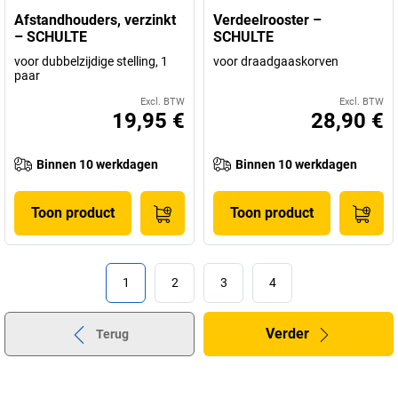
Afstandhouders, verzinkt
Verdeelrooster –
– SCHULTE
SCHULTE
voor dubbelzijdige stelling, 1
voor draadgaaskorven
paar
Excl. BTW
Excl. BTW
19,95 €
28,90 €
Binnen 10 werkdagen
Binnen 10 werkdagen
Toon product
Toon product
1
2
3
4
Verder
Terug