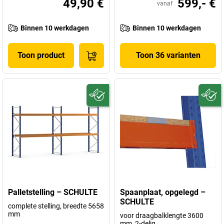
49,90 €
599,- €
vanaf
Binnen 10 werkdagen
Binnen 10 werkdagen
Toon product
Toon 36 varianten
Palletstelling – SCHULTE
Spaanplaat, opgelegd –
SCHULTE
complete stelling, breedte 5658
mm
voor draagbalklengte 3600
mm, 2-delig