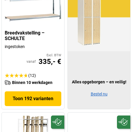
Breedvakstelling –
SCHULTE
ingestoken
Excl. BTW
335,- €
vanaf
(12)
Alles opgeborgen – en veilig!
Binnen 10 werkdagen
Bestel nu
Toon 192 varianten