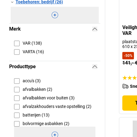
Toebehoren: bedrijf (26)
Veilig
Merk
VAR
plaatsta
VAR (138)
610 x 
VARTA (16)
-
50
%
141,- 
Producttype
accu's (3)
Sne
afvalbakken (2)
afvalbakken voor buiten (3)
afvalzakhouders vaste opstelling (2)
batterijen (13)
bolvormige asbakken (2)