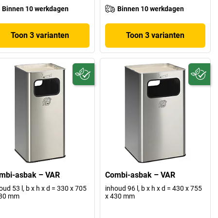
Binnen 10 werkdagen
Binnen 10 werkdagen
Toon 3 varianten
Toon 3 varianten
mbi-asbak – VAR
Combi-asbak – VAR
oud 53 l, b x h x d = 330 x 705
inhoud 96 l, b x h x d = 430 x 755
330 mm
x 430 mm