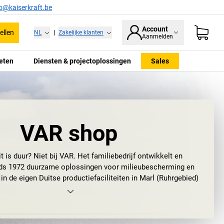
fo@kaiserkraft.be
Account
ellen
NL
|
Zakelijke klanten
Aanmelden
eten
Diensten & projectoplossingen
Sales
VAR shop
t is duur? Niet bij VAR. Het familiebedrijf ontwikkelt en
nds 1972 duurzame oplossingen voor milieubescherming en
in de eigen Duitse productiefaciliteiten in Marl (Ruhrgebied)
en Senden-Bösensell (Münsterland).
onder duurzaam. Want bij VAR staat de best mogelijke
heid voorop: laag papierverbruik, transportverpakkingen van