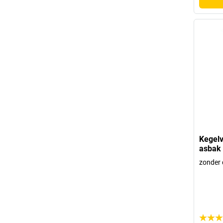
Kegel
asbak 
zonder 