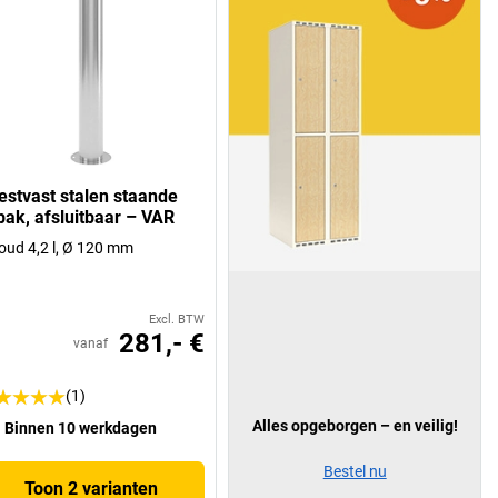
estvast stalen staande
bak, afsluitbaar – VAR
oud 4,2 l, Ø 120 mm
Excl. BTW
281,- €
vanaf
(1)
Alles opgeborgen – en veilig!
Binnen 10 werkdagen
Bestel nu
Toon 2 varianten