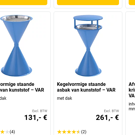
vormige staande
Kegelvormige staande
Af
van kunststof – VAR
asbak van kunststof – VAR
kr
VA
dak
met dak
inh
m
Excl. BTW
Excl. BTW
131,- €
261,- €
(4)
(2)