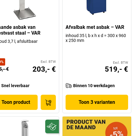
aande asbak van
Afvalbak met asbak – VAR
estvast staal – VAR
inhoud 35 l, b x h x d = 300 x 960
x 250 mm
oud 3,7 l, afsluitbaar
9
%
Excl. BTW
Excl. BTW
203,- €
519,- €
5,- €
Snel leverbaar
Binnen 10 werkdagen
Toon product
Toon 3 varianten