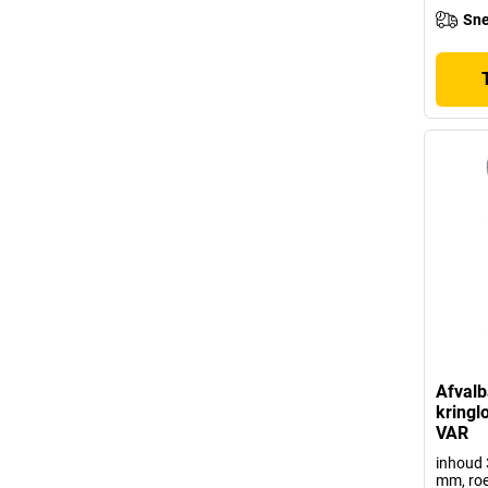
Sne
Afvalb
kringl
VAR
inhoud 3
mm, roe