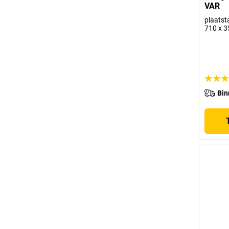
VAR
plaatsta
710 x 
Bin