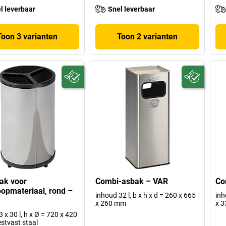
l leverbaar
Snel leverbaar
Toon 3 varianten
Toon 2 varianten
ak voor
Combi-asbak – VAR
Co
oopmateriaal, rond –
inhoud 32 l, b x h x d = 260 x 665
inh
x 260 mm
x 
 x 30 l, h x Ø = 720 x 420
stvast staal