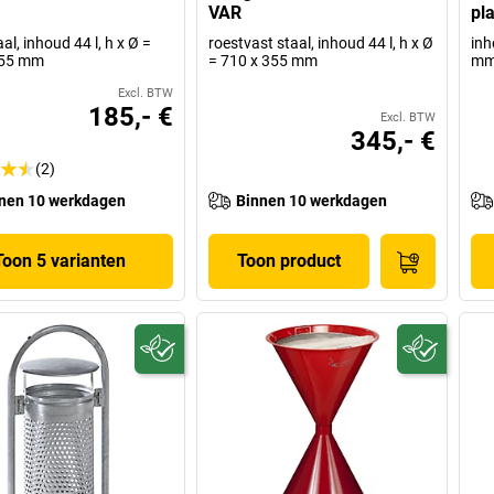
VAR
pl
al, inhoud 44 l, h x Ø =
roestvast staal, inhoud 44 l, h x Ø
inh
355 mm
= 710 x 355 mm
m
Excl. BTW
185,- €
Excl. BTW
345,- €
(2)
nen 10 werkdagen
Binnen 10 werkdagen
Toon 5 varianten
Toon product