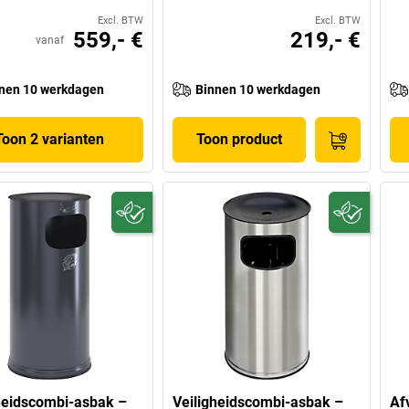
Excl. BTW
Excl. BTW
559,- €
219,- €
vanaf
nen 10 werkdagen
Binnen 10 werkdagen
Toon 2 varianten
Toon product
heidscombi-asbak –
Veiligheidscombi-asbak –
Af