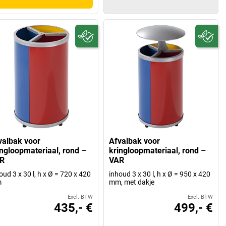
valbak voor
Afvalbak voor
ingloopmateriaal, rond –
kringloopmateriaal, rond –
R
VAR
oud 3 x 30 l, h x Ø = 720 x 420
inhoud 3 x 30 l, h x Ø = 950 x 420
m
mm, met dakje
Excl. BTW
Excl. BTW
435,- €
499,- €