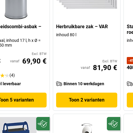
heidscombi-asbak –
Herbruikbare zak – VAR
St
ro
inhoud 80 l
al, inhoud 17 l, h x Ø =
inh
250 mm
Excl. BTW
69,90 €
€
-
4
vanaf
Excl. BTW
81,90 €
40
vanaf
(4)
l leverbaar
Binnen 10 werkdagen
Toon 5 varianten
Toon 2 varianten