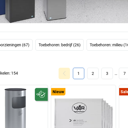
recyclebaa
metaalverwerki
Wat klanten in elk
dankzij meer d
verzending en e
verzending – 
oorzieningen (67)
Toebehoren: bedrijf (26)
Toebehoren: milieu (1
woorden: kwalite
ikelen:
154
1
2
3
…
7
Nieuw
Sal