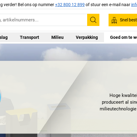
ag verder! Bel ons op nummer
+32 800 12 899
of stuur een e-mail naar
in
Snel best
Zoeken
slag
Transport
Milieu
Verpakking
Goed om te w
Hoge kwalitei
produceert al si
milieutechnologie 
En dat bijz
milieuvriendelijk