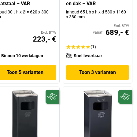
aatstaal – VAR
en dak – VAR
oud 30 l, h x Ø = 620 x 300
inhoud 65 l, b x h x d 580 x 1160
m
x 380 mm
Excl. BTW
689,- €
vanaf
Excl. BTW
223,- €
(1)
Binnen 10 werkdagen
Snel leverbaar
Toon 5 varianten
Toon 3 varianten