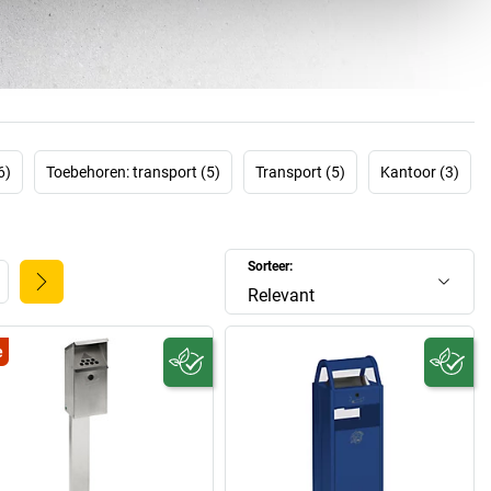
r karton, een duurzaam productassortiment en eigen
ng van staal, aluminium en roestvast staal (V2A / V4A)
onderstrepen de milieunormen.
 geval kunnen verwachten: een snelle levering van producten
an 5.000 opslagruimtes met goederen die klaar zijn voor
en uitstekende kwaliteit van productie tot aanvaarding of
voor meer dan 1.200 verschillende artikelen. Met andere
6)
Toebehoren: transport (5)
Transport (5)
Kantoor (3)
itsproducten voor allerlei toepassingen – u vindt ze hier!
Sorteer:
Relevant
e