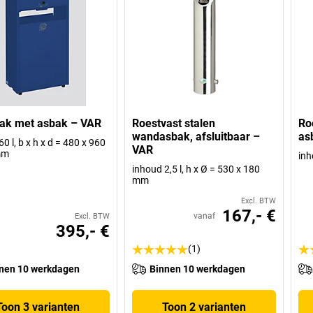
ak met asbak – VAR
Roestvast stalen
Ro
wandasbak, afsluitbaar –
as
0 l, b x h x d = 480 x 960
VAR
mm
inh
inhoud 2,5 l, h x Ø = 530 x 180
mm
Excl. BTW
167,- €
vanaf
Excl. BTW
395,- €
(1)
nen 10 werkdagen
Binnen 10 werkdagen
Toon 3 varianten
Toon 2 varianten