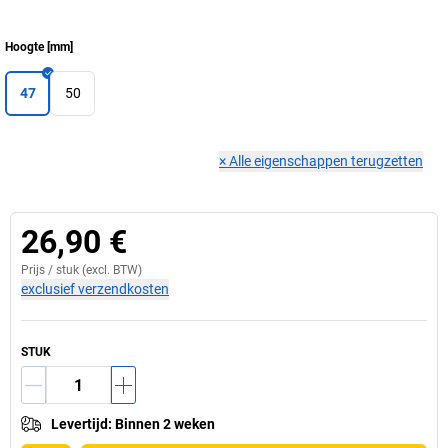
Hoogte
[
mm
]
47
50
×
Alle eigenschappen terugzetten
26,90 €
Prijs /
stuk
(excl. BTW)
exclusief verzendkosten
STUK
Levertijd
:
Binnen 2 weken