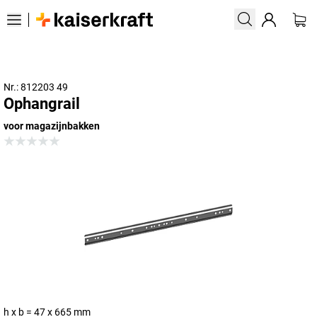
Nr.: 812203 49
Ophangrail
voor magazijnbakken
h x b = 47 x 665 mm