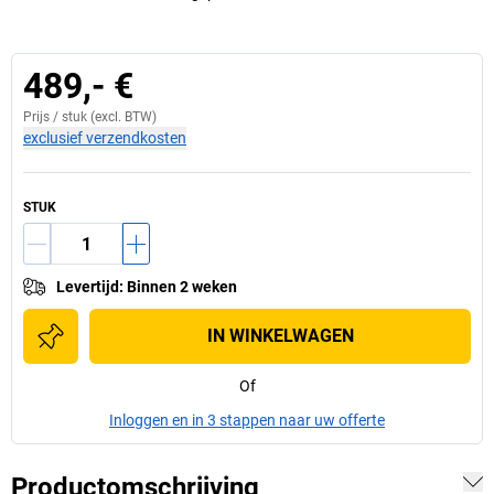
489,- €
Prijs /
stuk
(excl. BTW)
exclusief verzendkosten
STUK
Levertijd
:
Binnen 2 weken
IN WINKELWAGEN
Of
Inloggen en in 3 stappen naar uw offerte
Productomschrijving