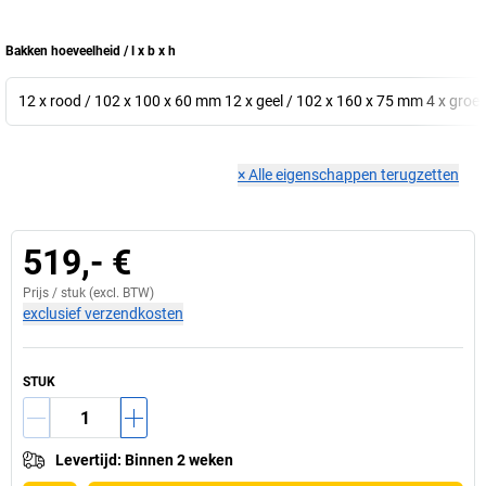
Bakken hoeveelheid / l x b x h
12 x rood / 102 x 100 x 60 mm 12 x geel / 102 x 160 x 75 mm 4 x gro
×
Alle eigenschappen terugzetten
519,- €
Prijs /
stuk
(excl. BTW)
exclusief verzendkosten
STUK
Levertijd
:
Binnen 2 weken