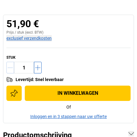
51,90 €
Prijs /
stuk
(excl. BTW)
exclusief verzendkosten
STUK
Levertijd
:
Snel leverbaar
IN WINKELWAGEN
Of
Inloggen en in 3 stappen naar uw offerte
Productomschrijving