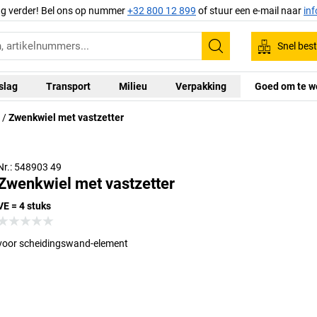
ag verder! Bel ons op nummer
+32 800 12 899
of stuur een e-mail naar
in
Snel best
Zoeken
slag
Transport
Milieu
Verpakking
Goed om te w
Zwenkwiel met vastzetter
Nr.: 548903 49
Zwenkwiel met vastzetter
VE = 4 stuks
voor scheidingswand-element