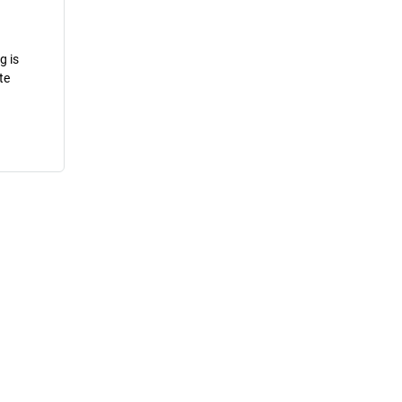
g is
te