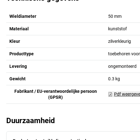
Wieldiameter
50
mm
Materiaal
kunststof
Kleur
zilverkleurig
Producttype
toebehoren voo
Levering
ongemonteerd
Gewicht
0.3
kg
Fabrikant / EU-verantwoordelijke persoon
Pdf weergev
(GPSR)
Duurzaamheid