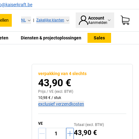
fo@kaiserkraft.be
Account
ellen
NL
|
Zakelijke klanten
Aanmelden
eten
Diensten & projectoplossingen
Sales
verpakking van 4 slechts
43,90 €
Prijs /
VE
(excl. BTW)
10,98 €
/
stuk
exclusief verzendkosten
VE
Totaal (excl. BTW)
43,90 €