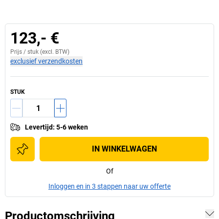
123,- €
Prijs /
stuk
(excl. BTW)
exclusief verzendkosten
STUK
Levertijd
:
5-6 weken
IN WINKELWAGEN
Of
Inloggen en in 3 stappen naar uw offerte
Productomschrijving