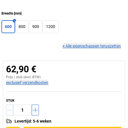
Breedte
[
mm
]
600
800
900
1200
×
Alle eigenschappen terugzetten
62,90 €
Prijs /
stuk
(excl. BTW)
exclusief verzendkosten
STUK
Levertijd
:
5-6 weken