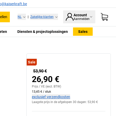
fo@kaiserkraft.be
Account
ellen
NL
|
Zakelijke klanten
Aanmelden
eten
Diensten & projectoplossingen
Sales
Sale
53,90 €
26,90 €
Prijs /
VE
(excl. BTW)
13,45 €
/
stuk
exclusief verzendkosten
Laagste prijs in de afgelopen 30 dagen:
53,90 €