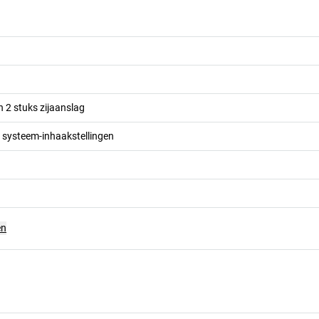
n 2 stuks zijaanslag
 systeem-inhaakstellingen
en