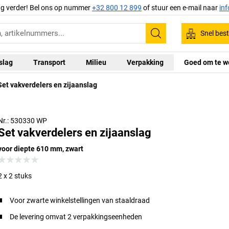
ag verder! Bel ons op nummer
+32 800 12 899
of stuur een e-mail naar
in
Snel best
Zoeken
slag
Transport
Milieu
Verpakking
Goed om te w
Set vakverdelers en zijaanslag
Nr.: 530330 WP
Set vakverdelers en zijaanslag
voor diepte 610 mm, zwart
2 x 2 stuks
Voor zwarte winkelstellingen van staaldraad
De levering omvat 2 verpakkingseenheden