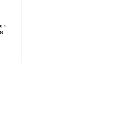
g is
te