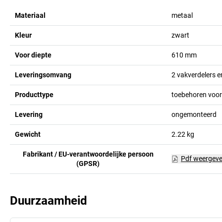
Materiaal
metaal
Kleur
zwart
Voor diepte
610
mm
Leveringsomvang
2 vakverdelers e
Producttype
toebehoren voor
Levering
ongemonteerd
Gewicht
2.22
kg
Fabrikant / EU-verantwoordelijke persoon
Pdf weergev
(GPSR)
Duurzaamheid