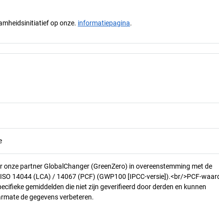
mheidsinitiatief op onze.
informatiepagina
.
e
r onze partner GlobalChanger (GreenZero) in overeenstemming met de
n ISO 14044 (LCA) / 14067 (PCF) (GWP100 [IPCC-versie]).<br/>PCF-waar
pecifieke gemiddelden die niet zijn geverifieerd door derden en kunnen
armate de gegevens verbeteren.