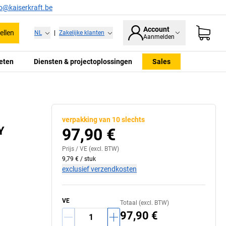
fo@kaiserkraft.be
Account
ellen
NL
|
Zakelijke klanten
Aanmelden
eten
Diensten & projectoplossingen
Sales
verpakking van 10 slechts
Y
97,90 €
Prijs /
VE
(excl. BTW)
9,79 €
/
stuk
exclusief verzendkosten
VE
Totaal (excl. BTW)
97,90 €