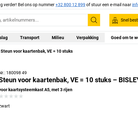
ag verder! Bel ons op nummer
+32 800 12 899
of stuur een e-mail naar
in
Snel best
Zoeken
slag
Transport
Milieu
Verpakking
Goed om te w
Steun voor kaartenbak, VE = 10 stuks
Nr.: 180098 49
Steun voor kaartenbak, VE = 10 stuks – BISLE
voor kaartsysteemkast A5, met 3 rijen
zwart