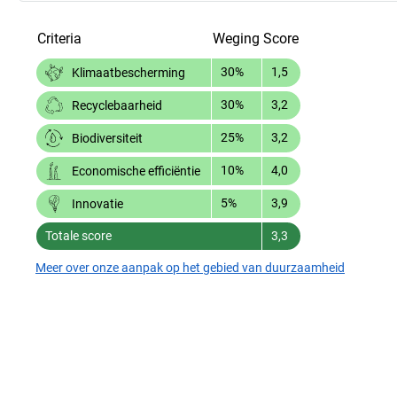
Criteria
Weging
Score
30%
1,5
Klimaatbescherming
30%
3,2
Recyclebaarheid
25%
3,2
Biodiversiteit
10%
4,0
Economische efficiëntie
5%
3,9
Innovatie
Totale score
3,3
Meer over onze aanpak op het gebied van duurzaamheid