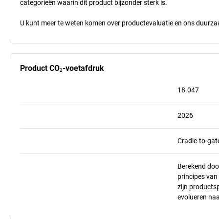
categorieën waarin dit product bijzonder sterk is.
U kunt meer te weten komen over productevaluatie en ons duurzaa
Product CO₂-voetafdruk
18.047
2026
Cradle-to-gat
Berekend doo
principes va
zijn products
evolueren na