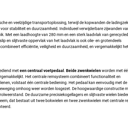
he en veelzijdige transportoplossing, terwijl de kopwanden de ladingze
voor stabiliteit en duurzaamheid. Individueel verwijderbare zijwanden v
ruik. Met een laadhoogte van 280 mm en een sterk laadvlak van gerecycle
p en slijtvaste oppervlak van het laadvlak is ook olie- en grotendeels
ombineert efficiëntie, veiligheid en duurzaamheid, en vergemakkelijkt het
bediend met
een centraal voetpedaal
.
Beide zwenkwielen
worden met éé
ergemakkelijkt. Het centrale remsysteem combineert functionaliteit en
dienen, volstaat één centrale bediening. Het pedaal kan eenvoudig met de
tbeweging omhoog weer worden losgezet. De hoogwaardige constructie me
le rolweerstand. De duurzame precisiekogellagers en slijtvaste wielen biede
teem, dat bestaat uit twee bokwielen en twee zwenkwielen met centrale re
nteerd.