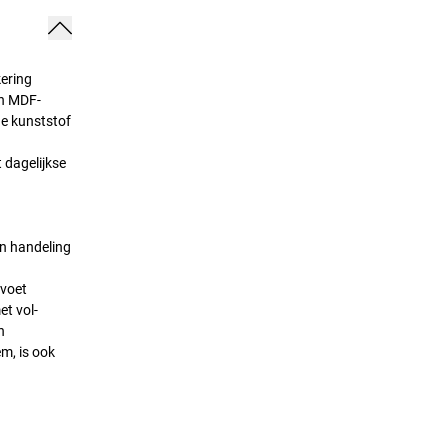
kering
an MDF-
de kunststof
 dagelijkse
n handeling
 voet
t vol-
n
m, is ook