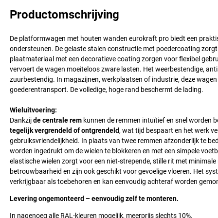
Productomschrijving
De platformwagen met houten wanden eurokraft pro biedt een praktisc
ondersteunen. De gelaste stalen constructie met poedercoating zorgt 
plaatmateriaal met een decoratieve coating zorgen voor flexibel geb
vervoert de wagen moeiteloos zware lasten. Het weerbestendige, antisli
zuurbestendig. In magazijnen, werkplaatsen of industrie, deze wagen c
goederentransport. De volledige, hoge rand beschermt de lading.
Wieluitvoering:
Dankzij
de centrale rem
kunnen de remmen intuïtief en snel worden 
tegelijk vergrendeld of ontgrendeld
, wat tijd bespaart en het werk v
gebruiksvriendelijkheid. In plaats van twee remmen afzonderlijk te be
worden ingedrukt om de wielen te blokkeren en met een simpele voe
elastische wielen zorgt voor een niet-strepende, stille rit met minima
betrouwbaarheid en zijn ook geschikt voor gevoelige vloeren. Het sys
verkrijgbaar als toebehoren en kan eenvoudig achteraf worden gemo
Levering ongemonteerd – eenvoudig zelf te monteren.
In nagenoeg alle RAL-kleuren mogelijk, meerprijs slechts 10%.