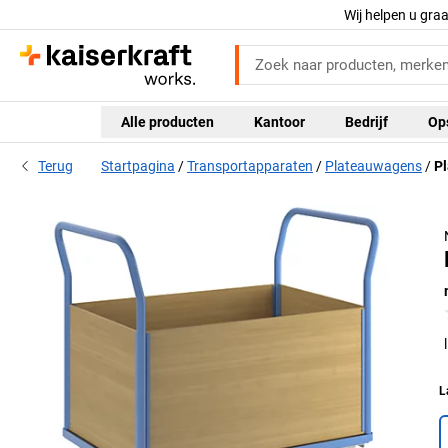
Wij helpen u gra
Alle producten
Kantoor
Bedrijf
Op
Terug
Startpagina
Transportapparaten
Plateauwagens
P
L