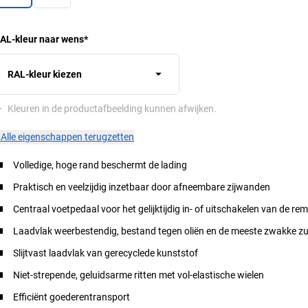
AL-kleur naar wens
*
RAL-kleur kiezen
*
Kleuren in de productafbeelding kunnen afwijken.
×
Alle eigenschappen terugzetten
Volledige, hoge rand beschermt de lading
Praktisch en veelzijdig inzetbaar door afneembare zijwanden
Centraal voetpedaal voor het gelijktijdig in- of uitschakelen van de r
Laadvlak weerbestendig, bestand tegen oliën en de meeste zwakke z
Slijtvast laadvlak van gerecyclede kunststof
Niet-strepende, geluidsarme ritten met vol-elastische wielen
Efficiënt goederentransport