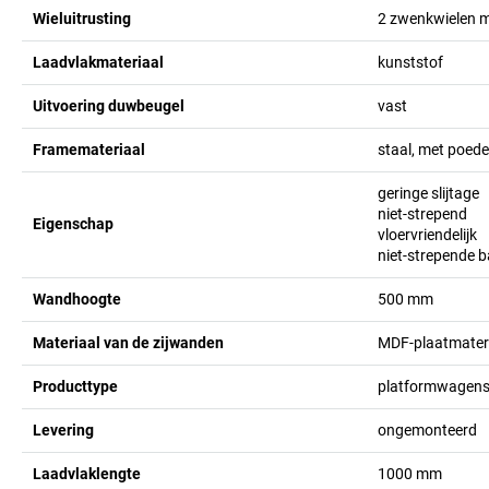
Wieluitrusting
2 zwenkwielen m
Laadvlakmateriaal
kunststof
Uitvoering duwbeugel
vast
Framemateriaal
staal, met poed
geringe slijtage
niet-strepend
Eigenschap
vloervriendelijk
niet-strepende 
Wandhoogte
500
mm
Materiaal van de zijwanden
MDF-plaatmater
Producttype
platformwagen
Levering
ongemonteerd
Laadvlaklengte
1000
mm