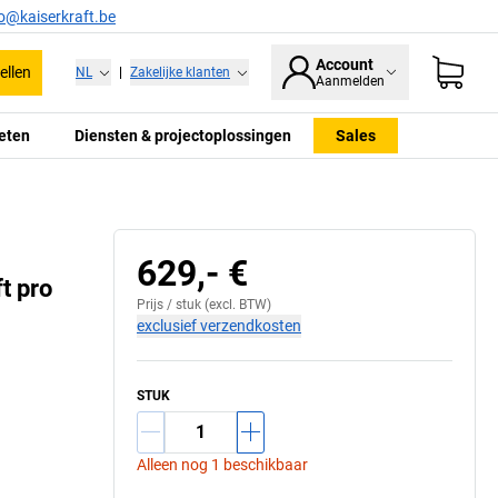
fo@kaiserkraft.be
Account
ellen
NL
|
Zakelijke klanten
Aanmelden
eten
Diensten & projectoplossingen
Sales
629,- €
t pro
Prijs /
stuk
(excl. BTW)
exclusief verzendkosten
STUK
Alleen nog 1 beschikbaar