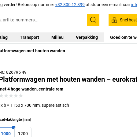
ag verder! Bel ons op nummer
+32 800 12 899
of stuur een e-mail naar
in
Snel best
Zoeken
slag
Transport
Milieu
Verpakking
Goed om te w
latformwagen met houten wanden
Centrale rem: zwenkwielen tegelijkertijd
vergrendelen/ontgrendelen (voorbeeldartikel)
Nr.: 826795 49
Platformwagen met houten wanden – eurokraf
met 4 hoge wanden, centrale rem
l x b = 1150 x 700 mm, superelastisch
aadvlaklengte
[
mm
]
1000
1200