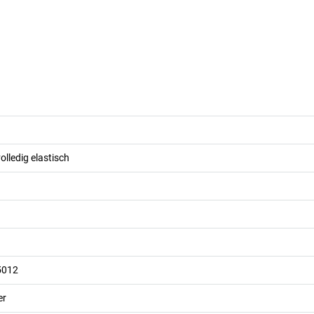
olledig elastisch
5012
er