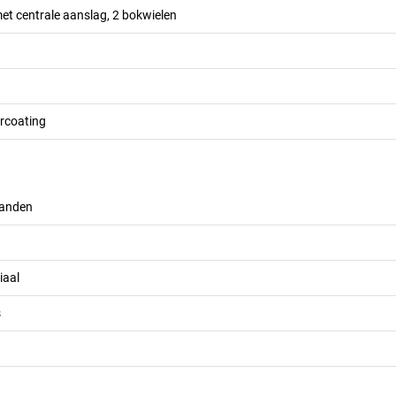
et centrale aanslag, 2 bokwielen
ercoating
banden
iaal
s