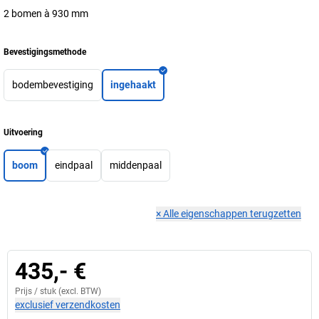
2 bomen à 930 mm
Bevestigingsmethode
bodembevestiging
ingehaakt
Uitvoering
boom
eindpaal
middenpaal
×
Alle eigenschappen terugzetten
435,- €
Prijs /
stuk
(excl. BTW)
exclusief verzendkosten