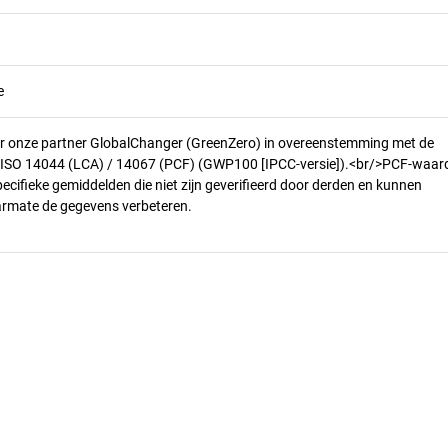
e
r onze partner GlobalChanger (GreenZero) in overeenstemming met de
n ISO 14044 (LCA) / 14067 (PCF) (GWP100 [IPCC-versie]).<br/>PCF-waar
pecifieke gemiddelden die niet zijn geverifieerd door derden en kunnen
armate de gegevens verbeteren.