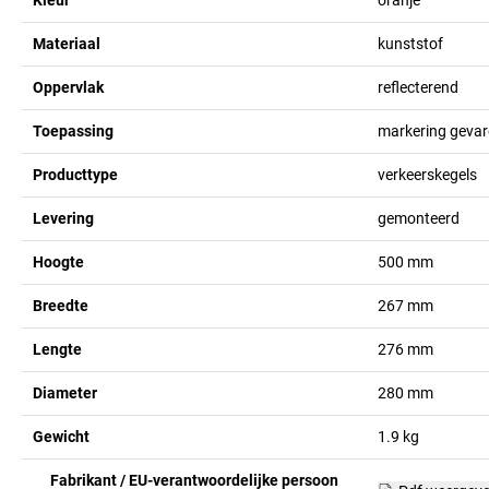
Kleur
oranje
Materiaal
kunststof
Oppervlak
reflecterend
Toepassing
markering geva
Producttype
verkeerskegels
Levering
gemonteerd
Hoogte
500
mm
Breedte
267
mm
Lengte
276
mm
Diameter
280
mm
Gewicht
1.9
kg
Fabrikant / EU-verantwoordelijke persoon