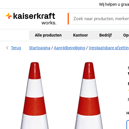
Wij helpen u gra
Alle producten
Kantoor
Bedrijf
Op
Terug
Startpagina
Aanrijdbeveiliging
Verplaatsbare afzetti
H