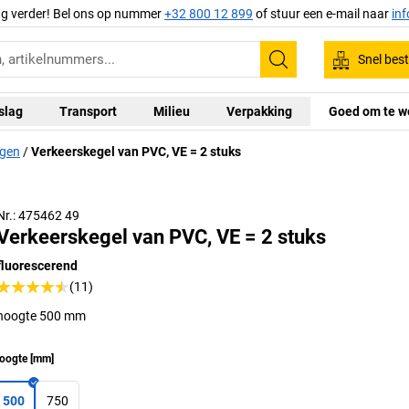
ag verder! Bel ons op nummer
+32 800 12 899
of stuur een e-mail naar
in
Snel best
Zoeken
slag
Transport
Milieu
Verpakking
Goed om te w
ngen
Verkeerskegel van PVC, VE = 2 stuks
Nr.: 475462 49
Verkeerskegel van PVC, VE = 2 stuks
fluorescerend
(11)
hoogte 500 mm
oogte
[
mm
]
500
750