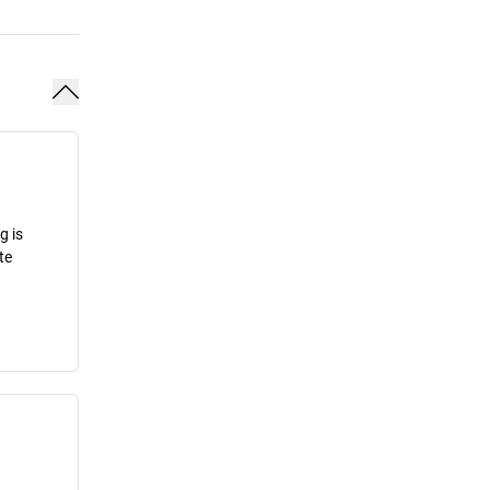
g is
te