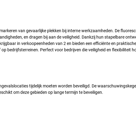
d markeren van gevaarlijke plekken bij interne werkzaamheden. De fluores
andigheden, en dragen bij aan de veiligheid. Dankzij hun stapelbare ontwe
krijgbaar in verkoopeenheden van 2 en bieden een efficiënte en praktisch
p bedrijfsterreinen. Perfect voor bedrijven die veiligheid en flexibiliteit h
ngevalslocaties tijdelijk moeten worden beveiligd. De waarschuwingskeg
geschikt om deze gebieden op lange termijn te beveiligen.