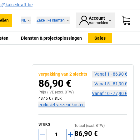
fo@kaiserkraft.be
Account
ellen
NL
|
Zakelijke klanten
Aanmelden
eten
Diensten & projectoplossingen
Sales
verpakking van 2 slechts
Vanaf
1
-
86,90 €
86,90 €
Vanaf
5
-
81,90 €
Prijs /
VE
(excl. BTW)
Vanaf
10
-
77,90 €
43,45 €
/
stuk
exclusief verzendkosten
STUKS
Totaal (excl. BTW)
86,90 €