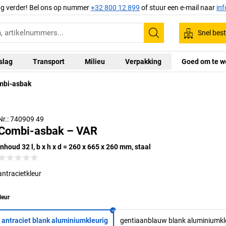
ag verder! Bel ons op nummer
+32 800 12 899
of stuur een e-mail naar
in
Snel best
Zoeken
slag
Transport
Milieu
Verpakking
Goed om te w
mbi-asbak
Nr.: 740909 49
Combi-asbak – VAR
inhoud 32 l, b x h x d = 260 x 665 x 260 mm, staal
antracietkleur
leur
antraciet blank aluminiumkleurig
gentiaanblauw blank aluminiumkl