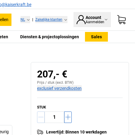
fo@kaiserkraft.be
Account
ellen
NL
|
Zakelijke klanten
Aanmelden
eten
Diensten & projectoplossingen
Sales
207,- €
Prijs /
stuk
(excl. BTW)
exclusief verzendkosten
STUK
eurig
Levertijd
:
Binnen 10 werkdagen