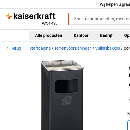
Wij helpen u gra
Alle producten
Kantoor
Bedrijf
Op
Terug
Startpagina
Terreinvoorzieningen
Vuilnisbakken
Co
K