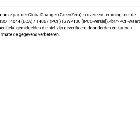
r onze partner GlobalChanger (GreenZero) in overeenstemming met de
n ISO 14044 (LCA) / 14067 (PCF) (GWP100 [IPCC-versie]).<br/>PCF-waar
pecifieke gemiddelden die niet zijn geverifieerd door derden en kunnen
armate de gegevens verbeteren.