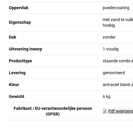
Oppervlak
poedercoating
met zand te vull
Eigenschap
hoekig
Dak
zonder
Uitvoering inworp
1-voudig
Producttype
staande combi-
Levering
gemonteerd
Kleur
antraciet blank 
Gewicht
6
kg
Fabrikant / EU-verantwoordelijke persoon
Pdf weergev
(GPSR)