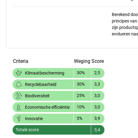
Berekend doo
principes va
zijn products
evolueren na
Criteria
Weging
Score
30%
2,5
Klimaatbescherming
30%
3,3
Recyclebaarheid
25%
3,0
Biodiversiteit
10%
3,0
Economische efficiëntie
5%
3,9
Innovatie
Totale score
3,4