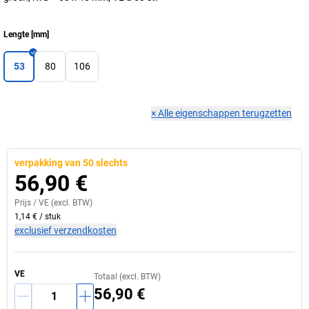
Lengte
[
mm
]
53
80
106
×
Alle eigenschappen terugzetten
verpakking van 50 slechts
56,90 €
Prijs /
VE
(excl. BTW)
1,14 €
/
stuk
exclusief verzendkosten
VE
Totaal (excl. BTW)
56,90 €