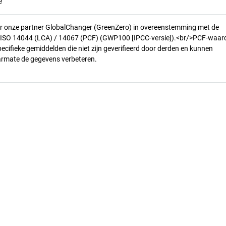
e
r onze partner GlobalChanger (GreenZero) in overeenstemming met de
n ISO 14044 (LCA) / 14067 (PCF) (GWP100 [IPCC-versie]).<br/>PCF-waar
pecifieke gemiddelden die niet zijn geverifieerd door derden en kunnen
armate de gegevens verbeteren.