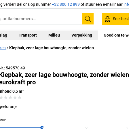
ag verder! Bel ons op nummer
+32 800 12 899
of stuur een e-mail naar
in
Snel best
Zoeken
slag
Transport
Milieu
Verpakking
Goed om te w
ken
Kiepbak, zeer lage bouwhoogte, zonder wielen
Met wielenset (zie toebehoren)
Nr.: 549570 49
Kiepbak, zeer lage bouwhoogte, zonder wielen
eurokraft pro
inhoud 0,5 m³
geeloranje
leur