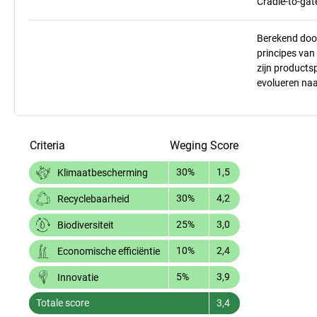
Cradle-to-gat
Berekend doo
principes va
zijn products
evolueren na
Criteria
Weging
Score
30%
1,5
Klimaatbescherming
30%
4,2
Recyclebaarheid
25%
3,0
Biodiversiteit
10%
2,4
Economische efficiëntie
5%
3,9
Innovatie
Totale score
3,4