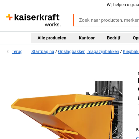
Wij helpen u gra
Alle producten
Kantoor
Bedrijf
Op
Terug
Startpagina
Opslagbakken, magazijnbakken
Kiepbak
er
K