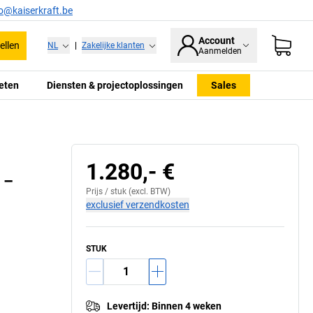
fo@kaiserkraft.be
Account
ellen
NL
|
Zakelijke klanten
Aanmelden
eten
Diensten & projectoplossingen
Sales
Afmetingen van de
Met toebehoren
vorkkokerafstand, B
1.280,- €
 –
Prijs /
stuk
(excl. BTW)
exclusief verzendkosten
STUK
Levertijd
:
Binnen 4 weken