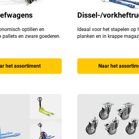
hefwagens
Dissel-/vorkheftr
onomisch optillen en
Ideaal voor het stapelen op
 pallets en zware goederen.
planken en in krappe magaz
ar het assortiment
Naar het assortim