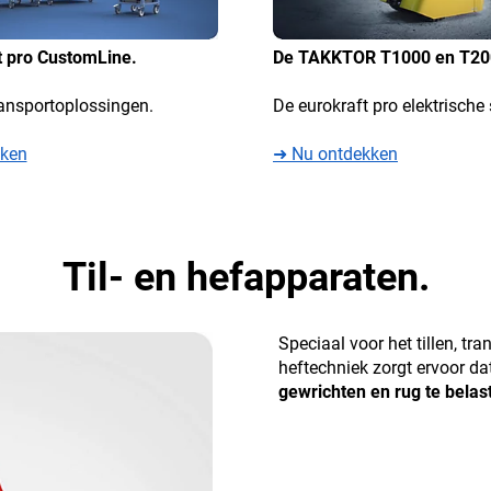
t pro CustomLine.
De TAKKTOR T1000 en T20
ansportoplossingen.
De eurokraft pro elektrisch
kken
➜ Nu ontdekken
Til- en hefapparaten.
Speciaal voor het tillen, tr
heftechniek zorgt ervoor d
gewrichten en rug te belas