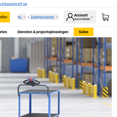
fo@kaiserkraft.be
Account
ellen
NL
|
Zakelijke klanten
Aanmelden
eten
Diensten & projectoplossingen
Sales