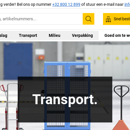
ag verder! Bel ons op nummer
+32 800 12 899
of stuur een e-mail naar
in
Snel best
Zoeken
slag
Transport
Milieu
Verpakking
Goed om te w
Transport.