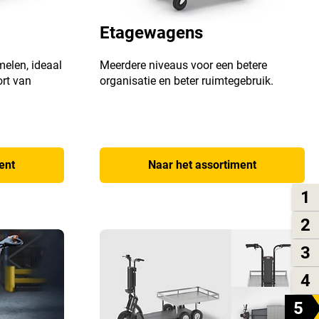
Etagewagens
melen, ideaal
Meerdere niveaus voor een betere
rt van
organisatie en beter ruimtegebruik.
ent
Naar het assortiment
1
2
3
4
5