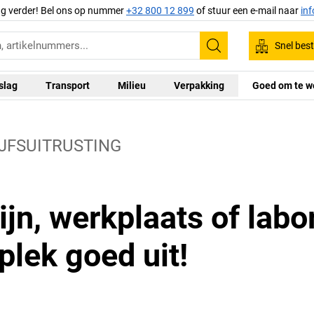
ag verder! Bel ons op nummer
+32 800 12 899
of stuur een e-mail naar
in
Snel best
Zoeken
slag
Transport
Milieu
Verpakking
Goed om te w
JFSUITRUSTING
jn, werkplaats of labo
plek goed uit!