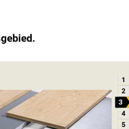
sgebied.
1
2
3
4
5