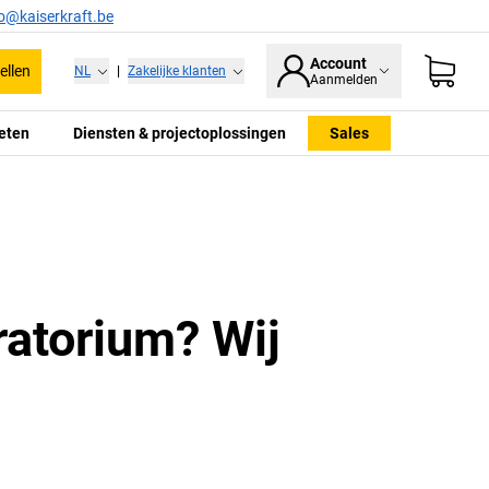
fo@kaiserkraft.be
Account
ellen
NL
|
Zakelijke klanten
Aanmelden
eten
Diensten & projectoplossingen
Sales
ratorium? Wij