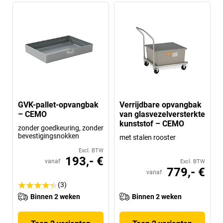
GVK-pallet-opvangbak
Verrijdbare opvangbak
– CEMO
van glasvezelversterkte
kunststof – CEMO
zonder goedkeuring, zonder
bevestigingsnokken
met stalen rooster
Excl. BTW
193,- €
vanaf
Excl. BTW
779,- €
vanaf
(3)
Binnen 2 weken
Binnen 2 weken