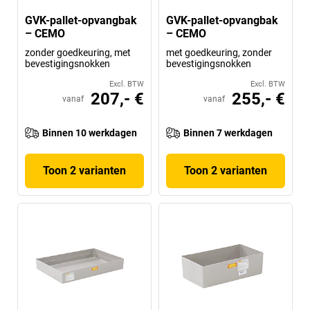
GVK-pallet-opvangbak
GVK-pallet-opvangbak
– CEMO
– CEMO
zonder goedkeuring, met
met goedkeuring, zonder
bevestigingsnokken
bevestigingsnokken
Excl. BTW
Excl. BTW
207,- €
255,- €
vanaf
vanaf
Binnen 10 werkdagen
Binnen 7 werkdagen
Toon 2 varianten
Toon 2 varianten