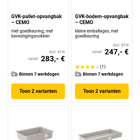
GVK-pallet-opvangbak
GVK-bodem-opvangbak
– CEMO
– CEMO
met goedkeuring, met
kleine emballages, met
bevestigingsnokken
goedkeuring
Excl. BTW
247,- €
vanaf
Excl. BTW
283,- €
vanaf
(1)
Binnen 7 werkdagen
Binnen 7 werkdagen
Toon 2 varianten
Toon 2 varianten