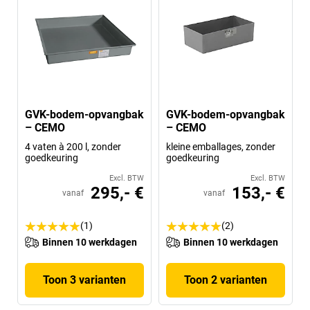
GVK-bodem-opvangbak
GVK-bodem-opvangbak
– CEMO
– CEMO
4 vaten à 200 l, zonder
kleine emballages, zonder
goedkeuring
goedkeuring
Excl. BTW
Excl. BTW
295,- €
153,- €
vanaf
vanaf
(1)
(2)
Binnen 10 werkdagen
Binnen 10 werkdagen
Toon 3 varianten
Toon 2 varianten