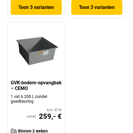
Toon 3 varianten
Toon 3 varianten
GVK-bodem-opvangbak
– CEMO
1 vat à 200 l, zonder
goedkeuring
Excl. BTW
259,- €
vanaf
Binnen 2 weken