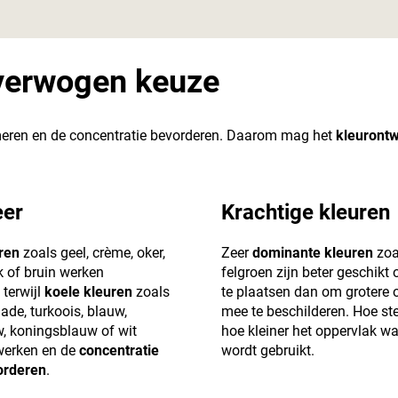
overwogen keuze
lmeren en de concentratie bevorderen. Daarom mag het
kleurontw
er
Krachtige kleuren
ren
zoals geel, crème, oker,
Zeer
dominante kleuren
zoa
k of bruin werken
felgroen zijn beter geschikt
, terwijl
koele kleuren
zoals
te plaatsen dan om grotere 
jade, turkoois, blauw,
mee te beschilderen. Hoe ster
, koningsblauw of wit
hoe kleiner het oppervlak w
erken en de
concentratie
wordt gebruikt.
orderen
.