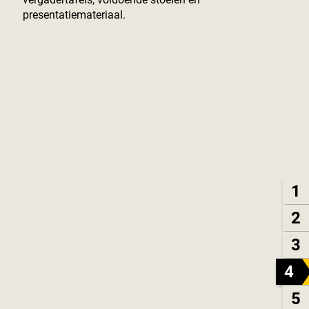
presentatiemateriaal.
1
2
3
4
5