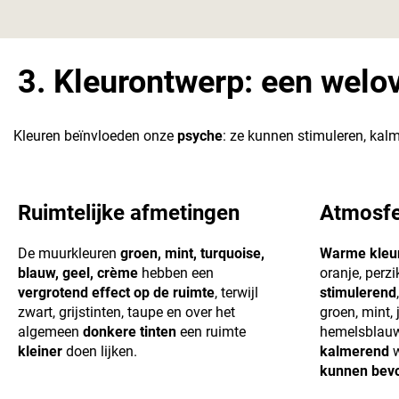
3. Kleurontwerp: een wel
Kleuren beïnvloeden onze
psyche
: ze kunnen stimuleren, ka
Ruimtelijke afmetingen
Atmosfe
De muurkleuren
groen, mint, turquoise,
Warme kleu
blauw, geel, crème
hebben een
oranje, perzi
vergrotend effect op de ruimte
, terwijl
stimulerend
zwart, grijstinten, taupe en over het
groen, mint, 
algemeen
donkere tinten
een ruimte
hemelsblauw
kleiner
doen lijken.
kalmerend
w
kunnen bev