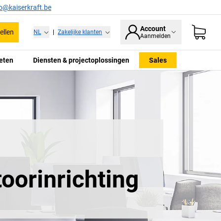
fo@kaiserkraft.be
Account
ellen
NL
|
Zakelijke klanten
Aanmelden
eten
Diensten & projectoplossingen
Sales
toorinrichting