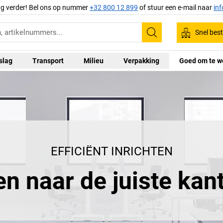
ag verder! Bel ons op nummer
+32 800 12 899
of stuur een e-mail naar
in
Snel best
Zoeken
slag
Transport
Milieu
Verpakking
Goed om te w
EFFICIËNT INRICHTEN
en naar de juiste kan