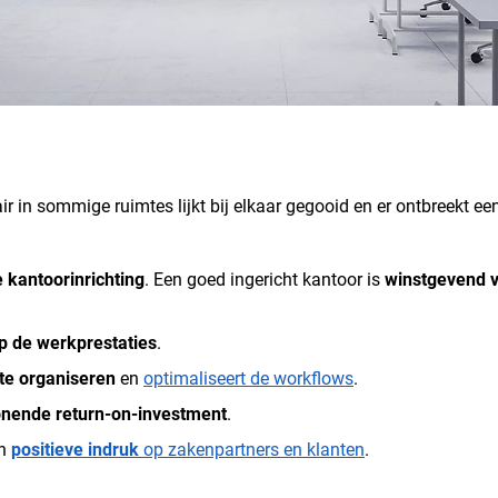
 in sommige ruimtes lijkt bij elkaar gegooid en er ontbreekt een
e kantoorinrichting
. Een goed ingericht kantoor is
winstgevend v
op de werkprestaties
.
te organiseren
en
optimaliseert de workflows
.
onende return-on-investment
.
en
positieve indruk
op zakenpartners en klanten
.