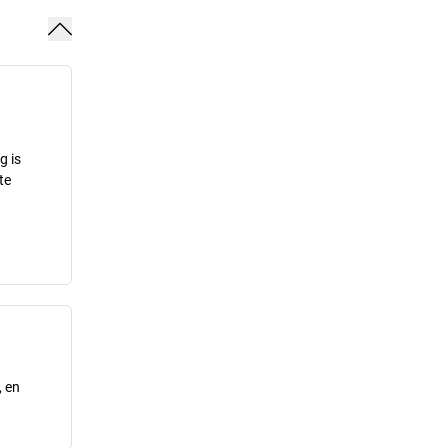
g is
te
, en