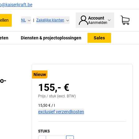
fo@kaiserkraft.be
Account
ellen
NL
|
Zakelijke klanten
Aanmelden
eten
Diensten & projectoplossingen
Sales
Nieuw
io-
155,- €
Prijs /
stuk
(excl. BTW)
15,50 €
/
l
exclusief verzendkosten
STUKS