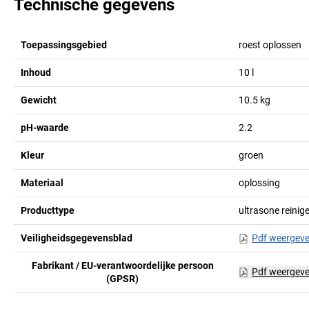
Technische gegevens
Toepassingsgebied
roest oplossen
Inhoud
10
l
Gewicht
10.5
kg
pH-waarde
2.2
Kleur
groen
Materiaal
oplossing
Producttype
ultrasone reinig
Veiligheidsgegevensblad
Pdf weergev
Fabrikant / EU-verantwoordelijke persoon
Pdf weergev
(GPSR)