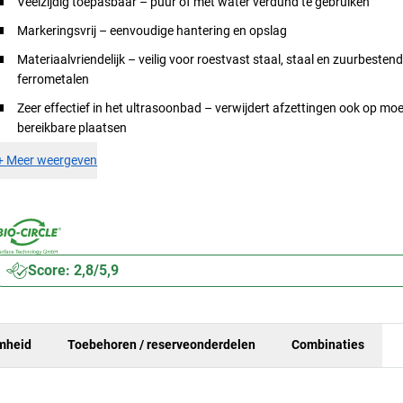
Veelzijdig toepasbaar – puur of met water verdund te gebruiken
Markeringsvrij – eenvoudige hantering en opslag
Materiaalvriendelijk – veilig voor roestvast staal, staal en zuurbesten
ferrometalen
Zeer effectief in het ultrasoonbad – verwijdert afzettingen ook op moei
bereikbare plaatsen
+
Meer weergeven
Score: 2,8/5,9
mheid
Toebehoren / reserveonderdelen
Combinaties