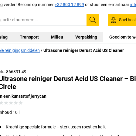
ag verder! Bel ons op nummer
+32 800 12 899
of stuur een e-mail naar
in
Snel best
Zoeken
slag
Transport
Milieu
Verpakking
Goed om te w
ële reinigingsmiddelen
Ultrasone reiniger Derust Acid US Cleaner
Nr.: 866891 49
Ultrasone reiniger Derust Acid US Cleaner – B
Circle
in een kunststof jerrycan
inhoud 10 l
Krachtige speciale formule – sterk tegen roest en kalk