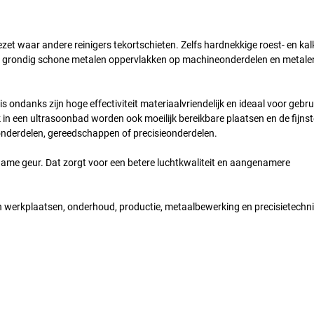
zet waar andere reinigers tekortschieten. Zelfs hardnekkige roest- en ka
voor grondig schone metalen oppervlakken op machineonderdelen en metale
 ondanks zijn hoge effectiviteit materiaalvriendelijk en ideaal voor gebru
k in een ultrasoonbad worden ook moeilijk bereikbare plaatsen en de fijnst
eonderdelen, gereedschappen of precisieonderdelen.
name geur. Dat zorgt voor een betere luchtkwaliteit en aangenamere
 in werkplaatsen, onderhoud, productie, metaalbewerking en precisietechni