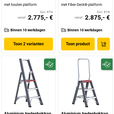
met houten platform
met Fiber-Deck®-platform
Excl. BTW
Excl. BTW
2.775,- €
2.875,- €
vanaf
vanaf
Binnen 10 werkdagen
Binnen 10 werkdagen
Toon 2 varianten
Toon product
Aluminium tredenboktrap,
Aluminium tredenboktrap