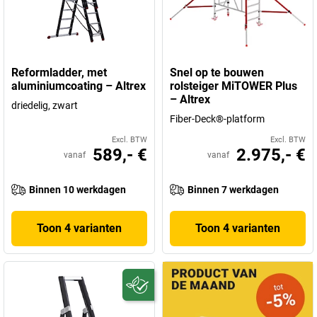
Reformladder, met
Snel op te bouwen
aluminiumcoating – Altrex
rolsteiger MiTOWER Plus
– Altrex
driedelig, zwart
Fiber-Deck®-platform
Excl. BTW
Excl. BTW
589,- €
2.975,- €
vanaf
vanaf
Binnen 10 werkdagen
Binnen 7 werkdagen
Toon 4 varianten
Toon 4 varianten