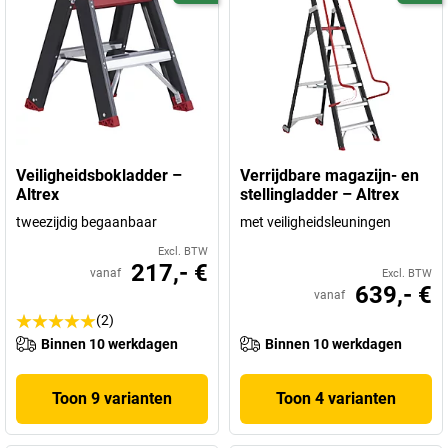
Veiligheidsbokladder –
Verrijdbare magazijn- en
Altrex
stellingladder – Altrex
tweezijdig begaanbaar
met veiligheidsleuningen
Excl. BTW
217,- €
vanaf
Excl. BTW
639,- €
vanaf
(2)
Binnen 10 werkdagen
Binnen 10 werkdagen
Toon 9 varianten
Toon 4 varianten