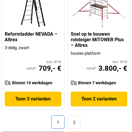
Reformladder NEVADA –
Snel op te bouwen
Altrex
rolsteiger MiTOWER Plus
– Altrex
3-delig, zwart
houten platform
Excl. BTW
Excl. BTW
709,- €
3.800,- €
vanaf
vanaf
Binnen 10 werkdagen
Binnen 7 werkdagen
Toon 3 varianten
Toon 2 varianten
1
2