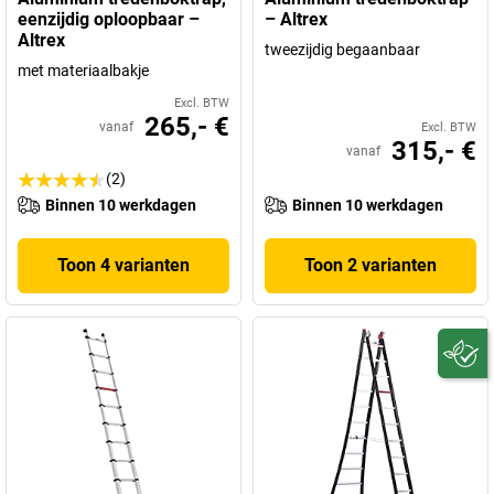
eenzijdig oploopbaar –
– Altrex
Altrex
tweezijdig begaanbaar
met materiaalbakje
Excl. BTW
265,- €
vanaf
Excl. BTW
315,- €
vanaf
(2)
Binnen 10 werkdagen
Binnen 10 werkdagen
Toon 4 varianten
Toon 2 varianten