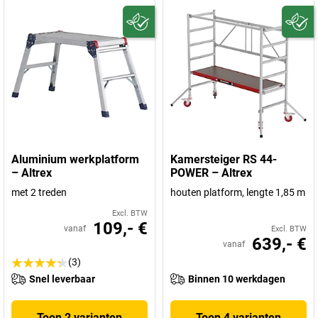
Aluminium werkplatform
Kamersteiger RS 44-
– Altrex
POWER – Altrex
met 2 treden
houten platform, lengte 1,85 m
Excl. BTW
109,- €
vanaf
Excl. BTW
639,- €
vanaf
(3)
Snel leverbaar
Binnen 10 werkdagen
Toon 2 varianten
Toon 4 varianten