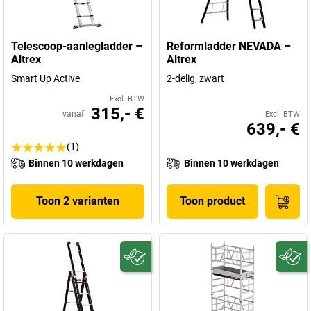
Telescoop-aanlegladder –
Reformladder NEVADA –
Altrex
Altrex
Smart Up Active
2-delig, zwart
Excl. BTW
315,- €
vanaf
Excl. BTW
639,- €
(1)
Binnen 10 werkdagen
Binnen 10 werkdagen
Toon 2 varianten
Toon product