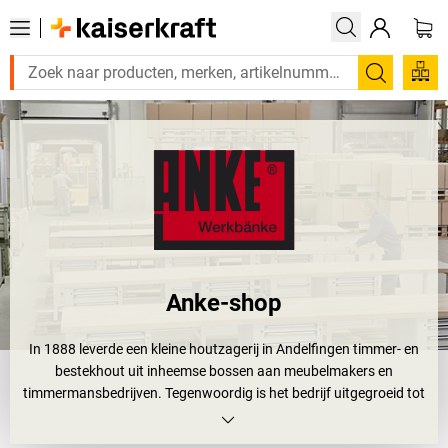
Zoeken
Anke-shop
In 1888 leverde een kleine houtzagerij in Andelfingen timmer- en
bestekhout uit inheemse bossen aan meubelmakers en
timmermansbedrijven. Tegenwoordig is het bedrijf uitgegroeid tot
een grote onderneming, die innovatieve producten van
beukenhout en plaatstaal maakt. Het gebruikte hout komt