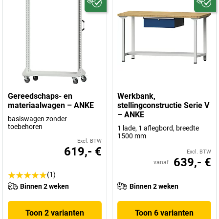
Gereedschaps- en
Werkbank,
materiaalwagen – ANKE
stellingconstructie Serie V
– ANKE
basiswagen zonder
toebehoren
1 lade, 1 aflegbord, breedte
1500 mm
Excl. BTW
619,- €
Excl. BTW
639,- €
vanaf
(1)
Binnen 2 weken
Binnen 2 weken
Toon 2 varianten
Toon 6 varianten