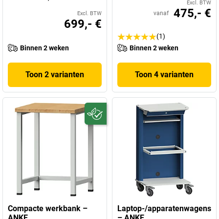
Excl. BTW
475,- €
vanaf
Excl. BTW
699,- €
(1)
Binnen 2 weken
Binnen 2 weken
Toon 2 varianten
Toon 4 varianten
Compacte werkbank –
Laptop-/apparatenwagens
ANKE
– ANKE