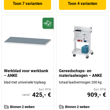
Toon 7 varianten
Toon 4 varianten
Werkblad voor werkbank
Gereedschaps- en
– ANKE
materiaalwagen – ANKE
blad met universele toplaag
totaal laadvermogen 200 kg
Excl. BTW
Excl. BTW
425,- €
909,- €
vanaf
Binnen 2 weken
Binnen 2 weken