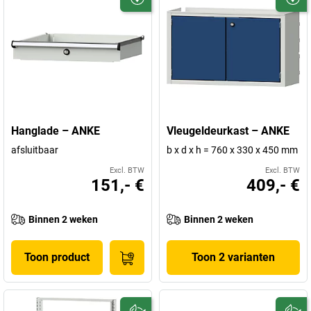
Hanglade – ANKE
Vleugeldeurkast – ANKE
afsluitbaar
b x d x h = 760 x 330 x 450 mm
Excl. BTW
Excl. BTW
151,- €
409,- €
Binnen 2 weken
Binnen 2 weken
Toon product
Toon 2 varianten