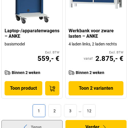
Laptop-/apparatenwagens
Werkbank voor zware
– ANKE
lasten – ANKE
basismodel
4 laden links, 2 laden rechts
Excl. BTW
Excl. BTW
559,- €
2.875,- €
vanaf
Binnen 2 weken
Binnen 2 weken
Toon product
Toon 2 varianten
1
2
3
…
12
Verder
Terug