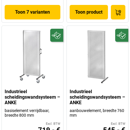
Toon 7 varianten
Toon product
Industrieel
Industrieel
scheidingswandsysteem –
scheidingswandsysteem –
ANKE
ANKE
basiselement verrijdbaar,
aanbouwelement, breedte 760
breedte 800 mm
mm
Excl. BTW
Excl. BTW