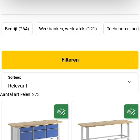
uitsluitend uit gecertificeerd bosbeheer en, zowel toen als nu, uit
de directe omgeving van het bedrijf. Zo ontstaan duurzame
werktafels en werkbanken van de hoogste kwaliteit. Natuurlijk
wordt het milieu daarbij beschermd. De hoogste kwaliteit betekent
Bedrijf (264)
Werkbanken, werktafels (121)
Toebehoren: bedri
dat de houten werkbladen extreem belastbaar zijn en door een tot
nog toe unieke profielgeometrie stabieler zijn dan modellen van
andere fabrikanten. Daarom passen de werkbanken van Anke
uitstekend in ons assortiment en ook in uw bedrijf.
Filteren
Sorteer:
Relevant
Aantal artikelen:
273