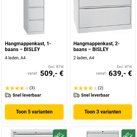
Hangmappenkast, 1-
Hangmappenkast, 2-
baans – BISLEY
baans – BISLEY
4 laden, A4
2 laden, A4
Excl. BTW
Excl. BTW
509,- €
639,- €
vanaf
vanaf
(3)
(2)
Snel leverbaar
Snel leverbaar
Toon 5 varianten
Toon 3 varianten