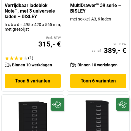
Verrijdbaar ladeblok
MultiDrawer™ 39 serie –
Note™, met 3 universele
BISLEY
laden – BISLEY
met sokkel, A3, 9 laden
h x b x d = 495 x 420 x 565 mm,
met greeplijst
Excl. BTW
315,- €
Excl. BTW
389,- €
vanaf
(1)
Binnen 10 werkdagen
Binnen 10 werkdagen
Toon 5 varianten
Toon 6 varianten