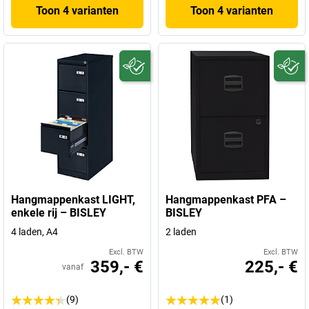
Toon 4 varianten
Toon 4 varianten
Hangmappenkast LIGHT,
Hangmappenkast PFA –
enkele rij – BISLEY
BISLEY
4 laden, A4
2 laden
Excl. BTW
Excl. BTW
359,- €
225,- €
vanaf
(9)
(1)