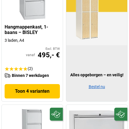
Hangmappenkast, 1-
baans – BISLEY
3 laden, A4
Excl. BTW
495,- €
vanaf
(2)
Alles opgeborgen – en veilig!
Binnen 7 werkdagen
Bestel nu
Toon 4 varianten