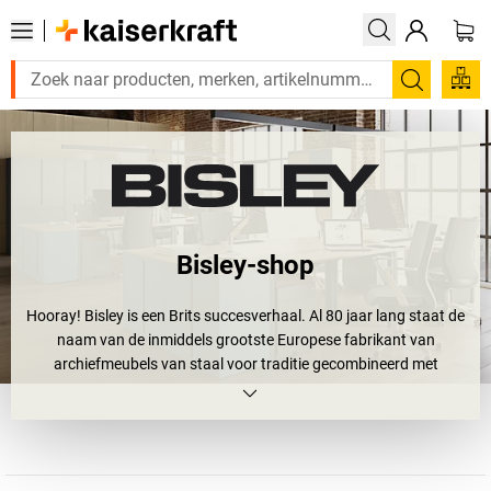
Zoeken
Bisley-shop
Hooray! Bisley is een Brits succesverhaal. Al 80 jaar lang staat de
naam van de inmiddels grootste Europese fabrikant van
archiefmeubels van staal voor traditie gecombineerd met
vooruitstrevende concepten. De producten van Bisley combineren
daarbij technische innovaties, design en functionaliteit zo tijdloos
en dynamisch met elkaar, dat een kantoor tot leefruimte wordt.
Wie al eens een
kast
,
verrijdbaar ladeblok
,
ladekast
of
hangmappenkast van Bisley
in zijn kantoor gehad heeft, weet