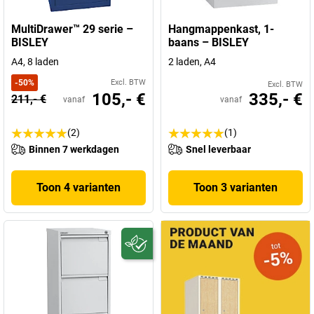
MultiDrawer™ 29 serie –
Hangmappenkast, 1-
BISLEY
baans – BISLEY
A4, 8 laden
2 laden, A4
-
50
%
Excl. BTW
Excl. BTW
105,- €
335,- €
211,- €
vanaf
vanaf
(2)
(1)
Binnen 7 werkdagen
Snel leverbaar
Toon 4 varianten
Toon 3 varianten