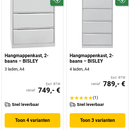
Hangmappenkast, 2-
Hangmappenkast, 2-
baans – BISLEY
baans – BISLEY
3 laden, A4
4 laden, A4
Excl. BTW
789,- €
vanaf
Excl. BTW
749,- €
vanaf
(1)
Snel leverbaar
Snel leverbaar
Toon 4 varianten
Toon 3 varianten