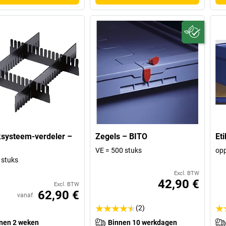
systeem-verdeler –
Zegels – BITO
Et
VE = 500 stuks
op
 stuks
Excl. BTW
42,90 €
Excl. BTW
62,90 €
vanaf
(2)
nen 2 weken
Binnen 10 werkdagen