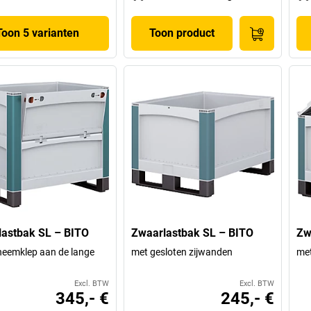
Toon 5 varianten
Toon product
astbak SL – BITO
Zwaarlastbak SL – BITO
Zw
neemklep aan de lange
met gesloten zijwanden
met
Excl. BTW
Excl. BTW
345,- €
245,- €