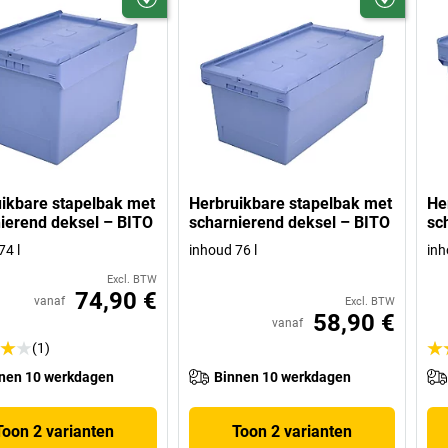
ikbare stapelbak met
Herbruikbare stapelbak met
He
ierend deksel – BITO
scharnierend deksel – BITO
sc
74 l
inhoud 76 l
inh
Excl. BTW
74,90 €
vanaf
Excl. BTW
58,90 €
vanaf
(1)
nen 10 werkdagen
Binnen 10 werkdagen
Toon 2 varianten
Toon 2 varianten