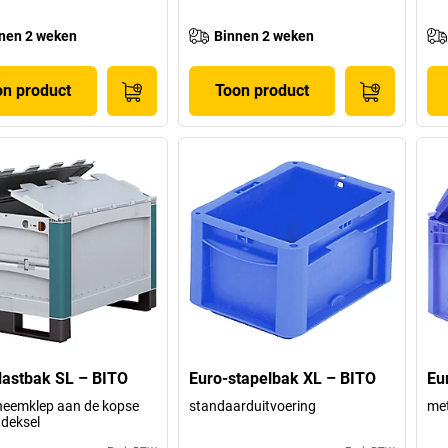
nen 2 weken
Binnen 2 weken
on product
Toon product
astbak SL – BITO
Euro-stapelbak XL – BITO
Eu
neemklep aan de kopse
standaarduitvoering
met
 deksel