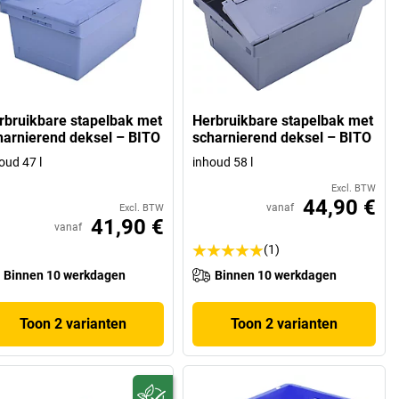
rbruikbare stapelbak met
Herbruikbare stapelbak met
harnierend deksel – BITO
scharnierend deksel – BITO
oud 47 l
inhoud 58 l
Excl. BTW
44,90 €
vanaf
Excl. BTW
41,90 €
vanaf
(1)
Binnen 10 werkdagen
Binnen 10 werkdagen
Toon 2 varianten
Toon 2 varianten