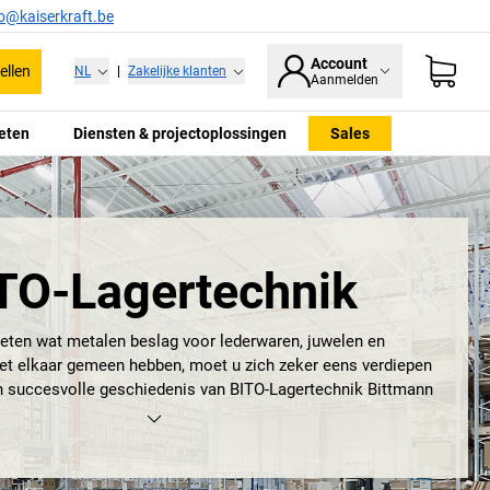
fo@kaiserkraft.be
Account
ellen
NL
|
Zakelijke klanten
Aanmelden
eten
Diensten & projectoplossingen
Sales
TO-Lagertechnik
weten wat metalen beslag voor lederwaren, juwelen en
t elkaar gemeen hebben, moet u zich zeker eens verdiepen
en succesvolle geschiedenis van BITO-Lagertechnik Bittmann
onale industriële bedrijf, dat in 1845 als familiebedrijf werd
opold Bittmann, is gevestigd in Meisenheim (Rijnland-Palts)
gevende fabrikant en leverancier van opslagtechniek in alle
denkbare facetten.