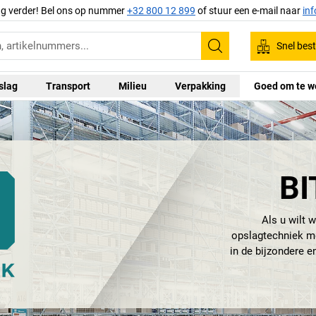
ag verder! Bel ons op nummer
+32 800 12 899
of stuur een e-mail naar
in
Snel best
Zoeken
slag
Transport
Milieu
Verpakking
Goed om te w
BI
Als u wilt 
opslagtechniek me
in de bijzondere 
GmbH. Het internati
opgericht door Le
en is een toonaan