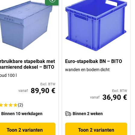
rbruikbare stapelbak met
Euro-stapelbak BN – BITO
harnierend deksel – BITO
wanden en bodem dicht
oud 100 l
Excl. BTW
89,90 €
vanaf
Excl. BTW
36,90 €
vanaf
(2)
Binnen 10 werkdagen
Binnen 2 weken
Toon 2 varianten
Toon 2 varianten