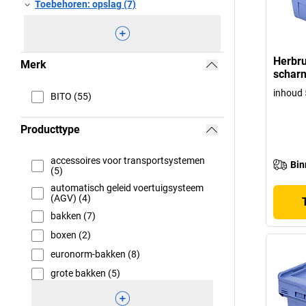
Toebehoren: opslag (7)
Herbru
Merk
scharn
inhoud 5
BITO (55)
Producttype
accessoires voor transportsystemen
Bin
(5)
automatisch geleid voertuigsysteem
(AGV) (4)
bakken (7)
boxen (2)
euronorm-bakken (8)
grote bakken (5)