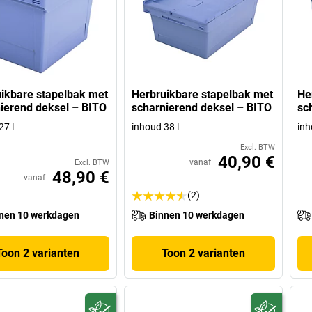
ikbare stapelbak met
Herbruikbare stapelbak met
He
ierend deksel – BITO
scharnierend deksel – BITO
sc
27 l
inhoud 38 l
inh
Excl. BTW
40,90 €
vanaf
Excl. BTW
48,90 €
vanaf
(2)
nen 10 werkdagen
Binnen 10 werkdagen
Toon 2 varianten
Toon 2 varianten