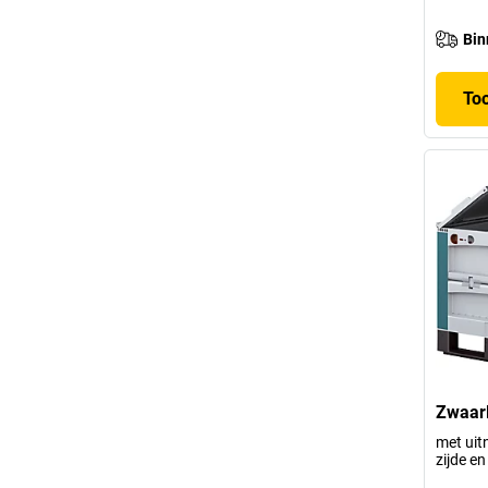
Bin
To
Zwaarl
met uit
zijde en