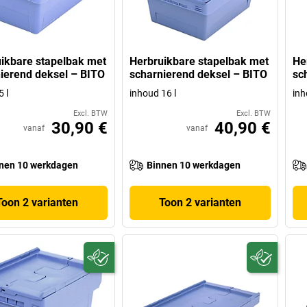
ikbare stapelbak met
Herbruikbare stapelbak met
He
ierend deksel – BITO
scharnierend deksel – BITO
sc
 l
inhoud 16 l
inh
Excl. BTW
Excl. BTW
30,90 €
40,90 €
vanaf
vanaf
nen 10 werkdagen
Binnen 10 werkdagen
Toon 2 varianten
Toon 2 varianten