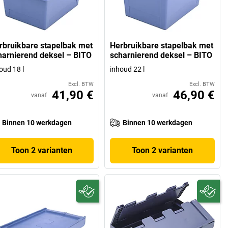
rbruikbare stapelbak met
Herbruikbare stapelbak met
harnierend deksel – BITO
scharnierend deksel – BITO
oud 18 l
inhoud 22 l
Excl. BTW
Excl. BTW
41,90 €
46,90 €
vanaf
vanaf
Binnen 10 werkdagen
Binnen 10 werkdagen
Toon 2 varianten
Toon 2 varianten