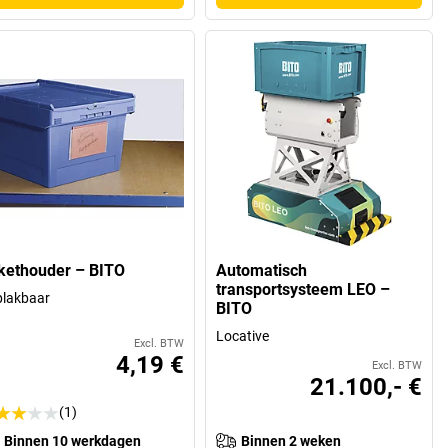
ikethouder – BITO
Automatisch
transportsysteem LEO –
plakbaar
BITO
Locative
Excl. BTW
4,19 €
Excl. BTW
21.100,- €
(1)
Binnen 10 werkdagen
Binnen 2 weken