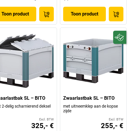
Toon product
Toon product
aarlastbak SL – BITO
Zwaarlastbak SL – BITO
 2-delig scharnierend deksel
met uitneemklep aan de kopse
zijde
Excl. BTW
Excl. BTW
325,- €
255,- €