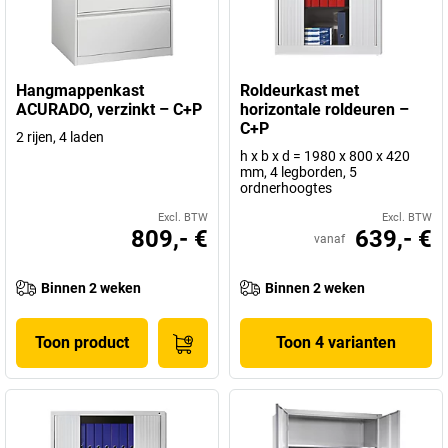
Hangmappenkast
Roldeurkast met
ACURADO, verzinkt – C+P
horizontale roldeuren –
C+P
2 rijen, 4 laden
h x b x d = 1980 x 800 x 420
mm, 4 legborden, 5
ordnerhoogtes
Excl. BTW
Excl. BTW
809,- €
639,- €
vanaf
Binnen 2 weken
Binnen 2 weken
Toon product
Toon 4 varianten