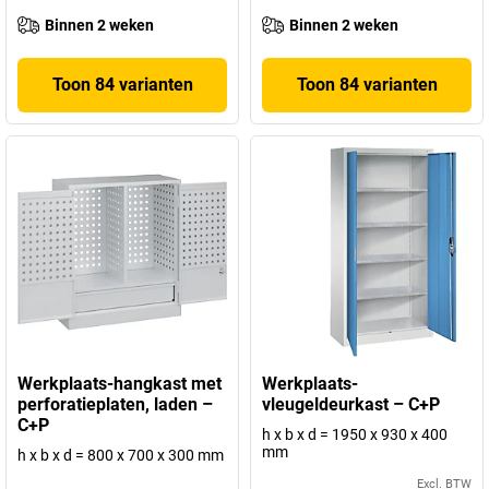
Binnen 2 weken
Binnen 2 weken
Toon 84 varianten
Toon 84 varianten
Werkplaats-hangkast met
Werkplaats-
perforatieplaten, laden –
vleugeldeurkast – C+P
C+P
h x b x d = 1950 x 930 x 400
mm
h x b x d = 800 x 700 x 300 mm
Excl. BTW