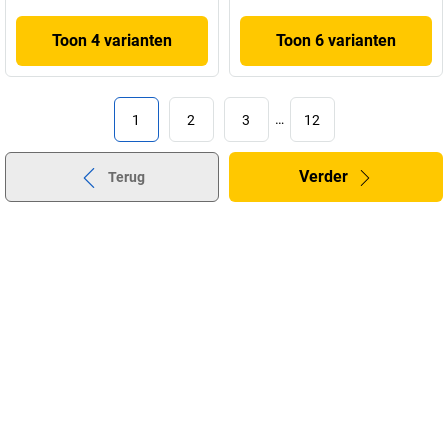
Toon 4 varianten
Toon 6 varianten
1
2
3
…
12
Verder
Terug