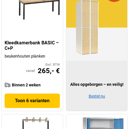
Kleedkamerbank BASIC –
C+P
beukenhouten planken
Excl. BTW
265,- €
vanaf
Alles opgeborgen – en veilig!
Binnen 2 weken
Bestel nu
Toon 6 varianten