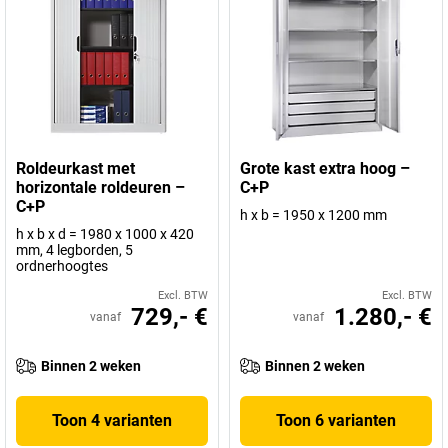
Roldeurkast met
Grote kast extra hoog –
horizontale roldeuren –
C+P
C+P
h x b = 1950 x 1200 mm
h x b x d = 1980 x 1000 x 420
mm, 4 legborden, 5
ordnerhoogtes
Excl. BTW
Excl. BTW
729,- €
1.280,- €
vanaf
vanaf
Binnen 2 weken
Binnen 2 weken
Toon 4 varianten
Toon 6 varianten