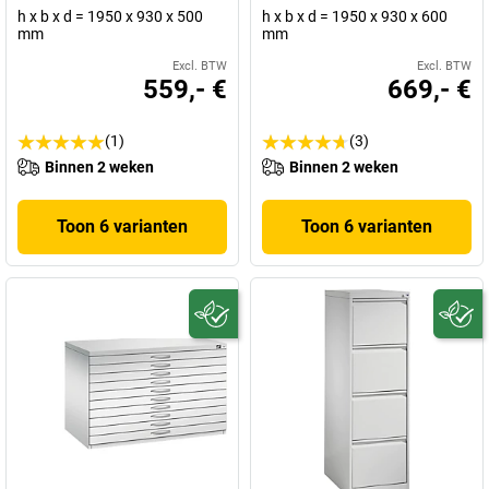
h x b x d = 1950 x 930 x 500
h x b x d = 1950 x 930 x 600
mm
mm
Excl. BTW
Excl. BTW
559,- €
669,- €
(1)
(3)
Binnen 2 weken
Binnen 2 weken
Toon 6 varianten
Toon 6 varianten