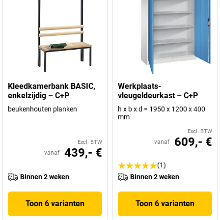
Kleedkamerbank BASIC,
Werkplaats-
enkelzijdig – C+P
vleugeldeurkast – C+P
beukenhouten planken
h x b x d = 1950 x 1200 x 400
mm
Excl. BTW
609,- €
vanaf
Excl. BTW
439,- €
vanaf
(1)
Binnen 2 weken
Binnen 2 weken
Toon 6 varianten
Toon 6 varianten