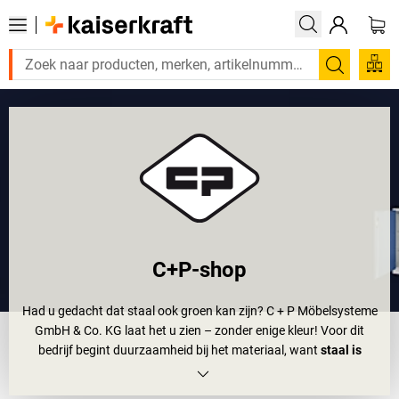
Zoeken
C+P-shop
Had u gedacht dat staal ook groen kan zijn? C + P Möbelsysteme
GmbH & Co. KG laat het u zien – zonder enige kleur! Voor dit
bedrijf begint duurzaamheid bij het materiaal, want
staal is
recycleerbaar
. Het kan steeds weer worden omgesmolten en
hergebruikt. Dia bespaart energie en materialen – en vermindert