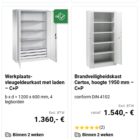
Werkplaats-
Brandveiligheidskast
vleugeldeurkast met laden
Certos, hoogte 1950 mm –
– C+P
C+P
b x d = 1200 x 600 mm, 4
conform DIN 4102
legborden
Excl. BTW
1.540,- €
vanaf
Excl. BTW
1.360,- €
(2)
Binnen 2 weken
Binnen 2 weken