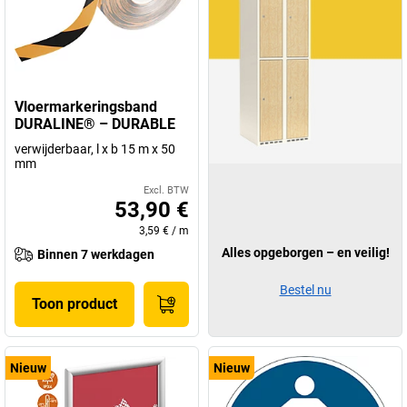
Vloermarkeringsband
DURALINE® – DURABLE
verwijderbaar, l x b 15 m x 50
mm
Excl. BTW
53,90 €
3,59 €
/
m
Alles opgeborgen – en veilig!
Binnen 7 werkdagen
Bestel nu
Toon product
Nieuw
Nieuw