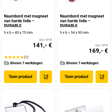
Naambord met magneet
Naambord met magneet
van harde folie –
van harde folie –
DURABLE
DURABLE
h x b = 40 x 75 mm
h x b = 54 x 90 mm
Excl. BTW
141,- €
Excl. BTW
169,- €
(1)
Binnen 7 werkdagen
Binnen 7 werkdagen
Toon product
Toon product