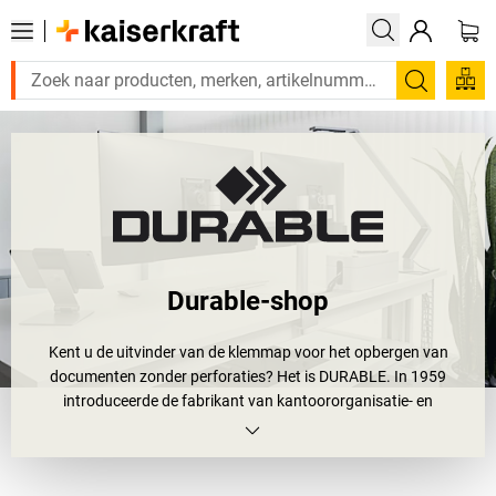
Zoeken
Durable-shop
Kent u de uitvinder van de klemmap voor het opbergen van
documenten zonder perforaties? Het is DURABLE. In 1959
introduceerde de fabrikant van kantoororganisatie- en
presentatiemiddelen de gepatenteerde DURACLIP®-klemmap. De
naam van dit vooraanstaande succesproduct is een synoniem
geworden voor het snel, professioneel en gaatjesvrij bijeenhouden