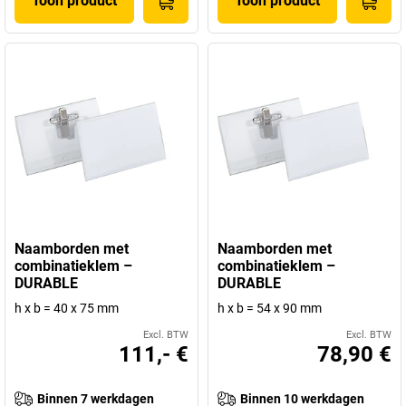
Toon product
Toon product
Naamborden met
Naamborden met
combinatieklem –
combinatieklem –
DURABLE
DURABLE
h x b = 40 x 75 mm
h x b = 54 x 90 mm
Excl. BTW
Excl. BTW
111,- €
78,90 €
Binnen 7 werkdagen
Binnen 10 werkdagen