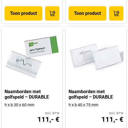
Toon product
Toon product
Naamborden met
Naamborden met
golfspeld – DURABLE
golfspeld – DURABLE
h x b 30 x 60 mm
h x b 40 x 75 mm
Excl. BTW
Excl. BTW
111,- €
111,- €