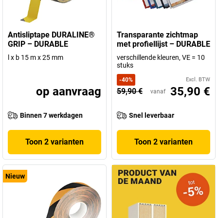
Antisliptape DURALINE®
Transparante zichtmap
GRIP – DURABLE
met profiellijst – DURABLE
l x b 15 m x 25 mm
verschillende kleuren, VE = 10
stuks
-
40
%
Excl. BTW
op aanvraag
35,90 €
59,90 €
vanaf
Binnen 7 werkdagen
Snel leverbaar
Toon 2 varianten
Toon 2 varianten
Nieuw