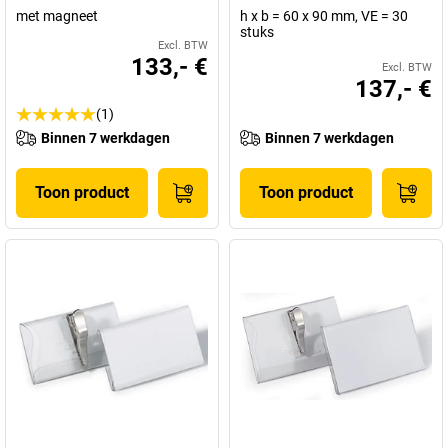
met magneet
h x b = 60 x 90 mm, VE = 30
stuks
Excl. BTW
133,- €
Excl. BTW
137,- €
(1)
Binnen 7 werkdagen
Binnen 7 werkdagen
Toon product
Toon product