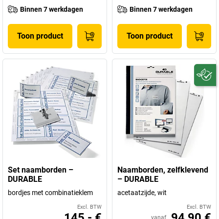
Binnen 7 werkdagen
Binnen 7 werkdagen
Toon product
Toon product
Set naamborden –
Naamborden, zelfklevend
DURABLE
– DURABLE
bordjes met combinatieklem
acetaatzijde, wit
Excl. BTW
Excl. BTW
145,- €
94,90 €
vanaf