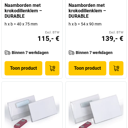
Naamborden met
Naamborden met
krokodillenklem –
krokodillenklem –
DURABLE
DURABLE
h x b = 40 x 75 mm
h x b = 54 x 90 mm
Excl. BTW
Excl. BTW
115,- €
139,- €
Binnen 7 werkdagen
Binnen 7 werkdagen
Toon product
Toon product