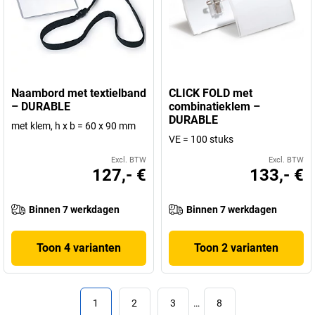
Naambord met textielband
CLICK FOLD met
– DURABLE
combinatieklem –
DURABLE
met klem, h x b = 60 x 90 mm
VE = 100 stuks
Excl. BTW
Excl. BTW
127,- €
133,- €
Binnen 7 werkdagen
Binnen 7 werkdagen
Toon 4 varianten
Toon 2 varianten
1
2
3
…
8