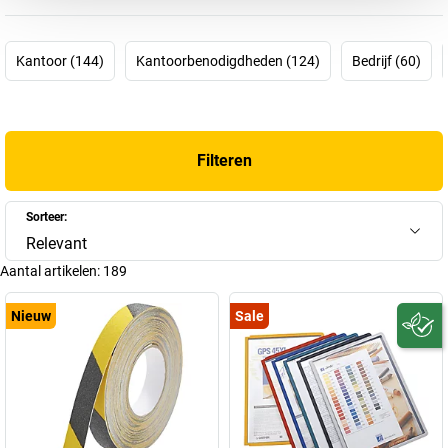
van papieren. Maar ook de merknaam DURABLE staat al ruim 90
jaar voor hoogwaardige producten op het gebied van klemmen en
binden, ordenen en sorteren alsook informeren en presenteren.
Kantoor (144)
Kantoorbenodigdheden (124)
Bedrijf (60)
Producten die op grond van hun kwaliteit, functionaliteit,
duurzaamheid en design beantwoorden aan de vraag naar
individuele arbeidskwaliteit. Niet voor niets luidt de slagzin van de
firma ’The style of success’.
Filteren
U kent vast ook de bekende andere producten van DURABLE,
bijvoorbeeld
deurbordjes
,
wandhouders
,
tafelstandaards
en de
sleutelkastjes
. Niet? Dan wordt het tijd dat u ze leert kennen! Wij
Sorteer:
hebben een ruim assortiment voor u in onze webshop.
Relevant
Aantal artikelen:
189
Nieuw
Sale