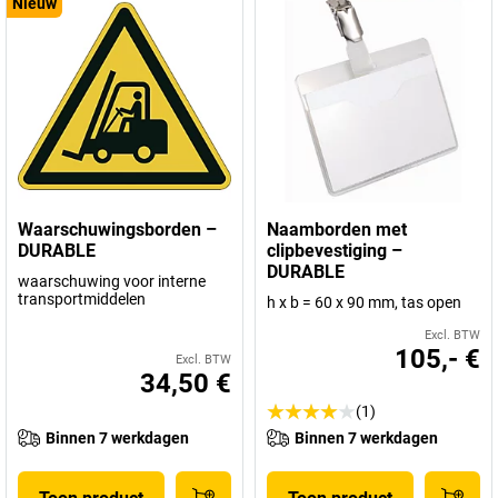
Nieuw
Waarschuwingsborden –
Naamborden met
DURABLE
clipbevestiging –
DURABLE
waarschuwing voor interne
transportmiddelen
h x b = 60 x 90 mm, tas open
Excl. BTW
105,- €
Excl. BTW
34,50 €
(1)
Binnen 7 werkdagen
Binnen 7 werkdagen