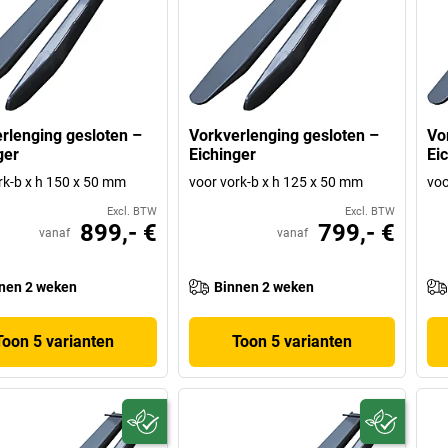
rlenging gesloten –
Vorkverlenging gesloten –
Vo
ger
Eichinger
Ei
rk-b x h 150 x 50 mm
voor vork-b x h 125 x 50 mm
voo
Excl. BTW
Excl. BTW
899,- €
799,- €
vanaf
vanaf
nen 2 weken
Binnen 2 weken
Toon 5 varianten
Toon 5 varianten