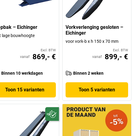
epbak – Eichinger
Vorkverlenging gesloten –
Eichinger
t lage bouwhoogte
voor vork-b x h 150 x 70 mm
Excl. BTW
Excl. BTW
869,- €
899,- €
vanaf
vanaf
Binnen 10 werkdagen
Binnen 2 weken
Toon 15 varianten
Toon 5 varianten