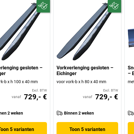
rlenging gesloten –
Vorkverlenging gesloten –
Sn
ger
Eichinger
– 
rk-b x h 100 x 40 mm
voor vork-b x h 80 x 40 mm
met
Excl. BTW
Excl. BTW
729,- €
729,- €
vanaf
vanaf
nen 2 weken
Binnen 2 weken
Toon 5 varianten
Toon 5 varianten