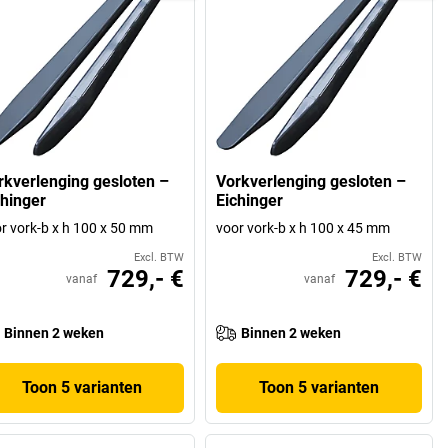
rkverlenging gesloten –
Vorkverlenging gesloten –
chinger
Eichinger
r vork-b x h 100 x 50 mm
voor vork-b x h 100 x 45 mm
Excl. BTW
Excl. BTW
729,- €
729,- €
vanaf
vanaf
Binnen 2 weken
Binnen 2 weken
Toon 5 varianten
Toon 5 varianten