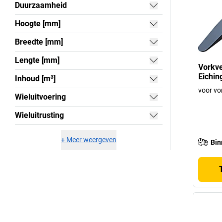
Duurzaamheid
Hoogte [mm]
Breedte [mm]
Lengte [mm]
Vorkve
Eichin
Inhoud [m³]
voor vo
Wieluitvoering
Wieluitrusting
+
Meer weergeven
Bin