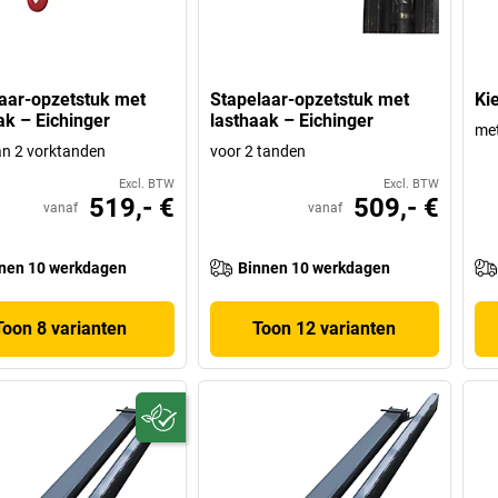
aar-opzetstuk met
Stapelaar-opzetstuk met
Ki
ak – Eichinger
lasthaak – Eichinger
me
n 2 vorktanden
voor 2 tanden
Excl. BTW
Excl. BTW
519,- €
509,- €
vanaf
vanaf
nen 10 werkdagen
Binnen 10 werkdagen
Toon 8 varianten
Toon 12 varianten