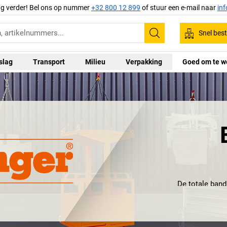
ag verder! Bel ons op nummer
+32 800 12 899
of stuur een e-mail naar
in
Snel best
Zoeken
slag
Transport
Milieu
Verpakking
Goed om te w
De totale band
Oberpfalz is dat
gaat. Het bedrijf
grijpers en tang