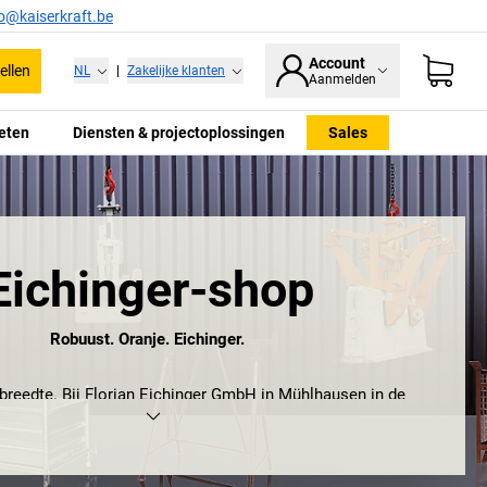
fo@kaiserkraft.be
Account
ellen
NL
|
Zakelijke klanten
Aanmelden
eten
Diensten & projectoplossingen
Sales
Eichinger-shop
Robuust. Oranje. Eichinger.
breedte. Bij Florian Eichinger GmbH in Mühlhausen in de
 niet alleen een kwestie van woorden als het om producten
 heeft een uitgebreid assortiment aan betonsilo's en kranen,
en, stapelframes en -pallets, net als bouwplaatstoebehoren,