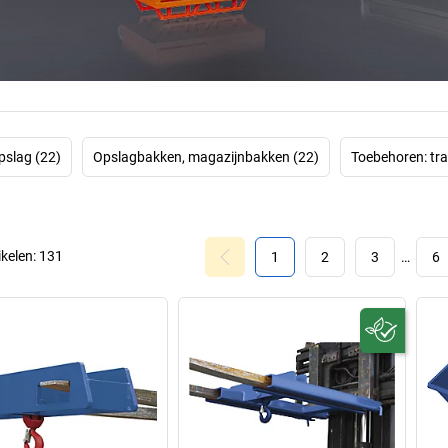
bouwplaatsmilieub
een eersteklas k
staal, stevig verw
worden de product
kwaliteitsmana
all
Het merk Eichinge
pslag (22)
Opslagbakken, magazijnbakken (22)
Toebehoren: tra
en innovatiev
Duitsland, kan he
indrukwekkend suc
een modern, innov
ikelen:
131
1
2
3
…
6
toonaangevend w
Ontdek