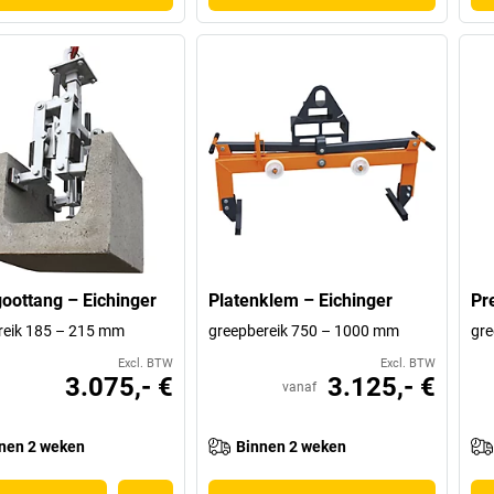
oottang – Eichinger
Platenklem – Eichinger
Pr
reik 185 – 215 mm
greepbereik 750 – 1000 mm
gre
Excl. BTW
Excl. BTW
3.075,- €
3.125,- €
vanaf
nen 2 weken
Binnen 2 weken