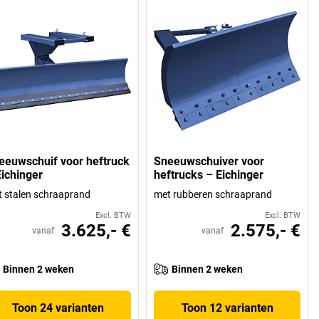
eeuwschuif voor heftruck
Sneeuwschuiver voor
Eichinger
heftrucks – Eichinger
 stalen schraaprand
met rubberen schraaprand
Excl. BTW
Excl. BTW
3.625,- €
2.575,- €
vanaf
vanaf
Binnen 2 weken
Binnen 2 weken
Toon 24 varianten
Toon 12 varianten