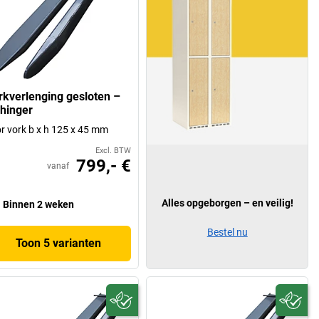
rkverlenging gesloten –
chinger
r vork b x h 125 x 45 mm
Excl. BTW
799,- €
vanaf
Alles opgeborgen – en veilig!
Binnen 2 weken
Bestel nu
Toon 5 varianten