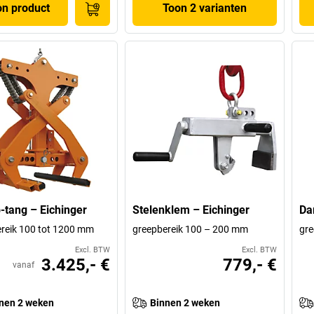
on product
Toon 2 varianten
-tang – Eichinger
Stelenklem – Eichinger
Da
reik 100 tot 1200 mm
greepbereik 100 – 200 mm
gre
Excl. BTW
Excl. BTW
3.425,- €
779,- €
vanaf
nen 2 weken
Binnen 2 weken