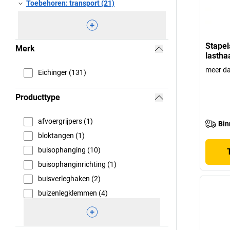
Toebehoren: transport (21)
Stapel
Merk
lastha
meer da
Eichinger (131)
Producttype
afvoergrijpers (1)
Bin
bloktangen (1)
buisophanging (10)
buisophanginrichting (1)
buisverleghaken (2)
buizenlegklemmen (4)