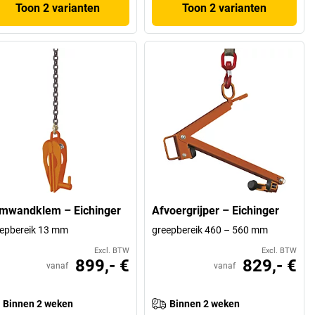
Toon 2 varianten
Toon 2 varianten
mwandklem – Eichinger
Afvoergrijper – Eichinger
epbereik 13 mm
greepbereik 460 – 560 mm
Excl. BTW
Excl. BTW
899,- €
829,- €
vanaf
vanaf
Binnen 2 weken
Binnen 2 weken