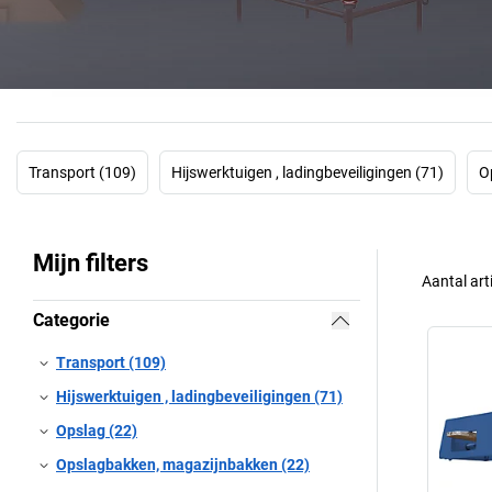
Transport (109)
Hijswerktuigen , ladingbeveiligingen (71)
O
Mijn filters
Aantal art
Categorie
Transport (109)
Hijswerktuigen , ladingbeveiligingen (71)
Opslag (22)
Opslagbakken, magazijnbakken (22)