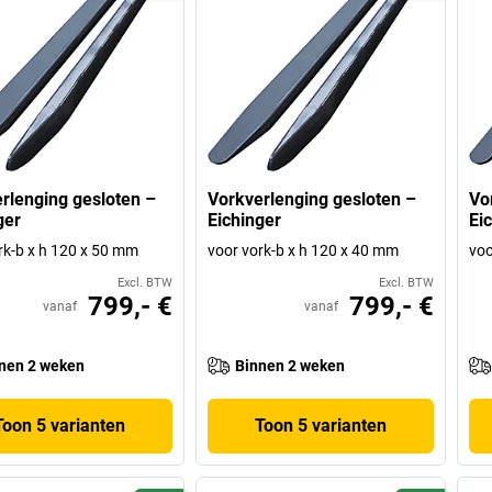
rlenging gesloten –
Vorkverlenging gesloten –
Vo
ger
Eichinger
Ei
rk-b x h 120 x 50 mm
voor vork-b x h 120 x 40 mm
voo
Excl. BTW
Excl. BTW
799,- €
799,- €
vanaf
vanaf
nen 2 weken
Binnen 2 weken
Toon 5 varianten
Toon 5 varianten