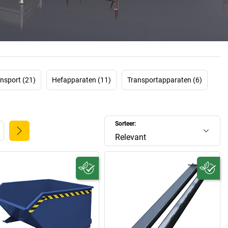
escherming en handkarren. Altijd op de eerste plaats staat
waliteit. Het Eichinger-assortiment is gemaakt van robuust
erkt en natuurlijk in het typische Eichinger-oranje. Bovendien
en niet alleen geproduceerd volgens de richtlijnen van het
gementsysteem DIN ISO 9001:2015, maar worden zij ook
emaal getest op product- en arbeidsveiligheid.
r heeft echter veel meer te bieden dan alleen hoogwaardige
nsport (21)
Hefapparaten (11)
Transportapparaten (6)
e bouwapparatuur. Opgericht in 1904 in Berching in Zuid-
t bedrijf terugblikken op een lange traditie, ervaring en een
cesverhaal. Wat begon als een smidse is nu uitgegroeid tot
Sorteer:
atief bedrijf dat niet alleen in Europa, maar wereldwijd als
ordt beschouwd op het gebied van kwaliteit en innovatie.
Relevant
 nu producten van Eichinger in ons assortiment