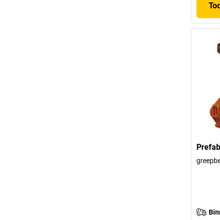
To
Prefab
greepbe
Bin