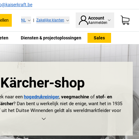
fo@kaiserkraft.be
Account
ellen
NL
|
Zakelijke klanten
Aanmelden
eten
Diensten & projectoplossingen
Sales
Kärcher-shop
ek naar een
hogedrukreiniger
,
veegmachine
of
stof- en
Kärcher
? Dan bent u werkelijk niet de enige, want het in 1935
f uit het Duitse Winnenden geldt als wereldmarktleider voor
rzame reinigingsapparaten en -systemen. Eerst produceerde
amelijk elektrische ovens voor de industrie, maar na de
de eerste Europese hogedrukreiniger in 1950 verschoof het
el naar de productie van reinigingsmachines voor bedrijven