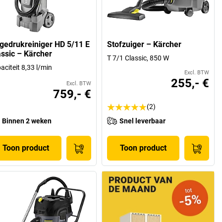
gedrukreiniger HD 5/11 E
Stofzuiger – Kärcher
assic – Kärcher
T 7/1 Classic, 850 W
aciteit 8,33 l/min
Excl. BTW
255,- €
Excl. BTW
759,- €
(2)
Binnen 2 weken
Snel leverbaar
Toon product
Toon product