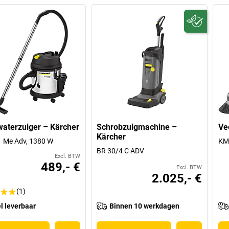
waterzuiger – Kärcher
Schrobzuigmachine –
Ve
Kärcher
 Me Adv, 1380 W
KM
BR 30/4 C ADV
Excl. BTW
489,- €
Excl. BTW
2.025,- €
(1)
l leverbaar
Binnen 10 werkdagen