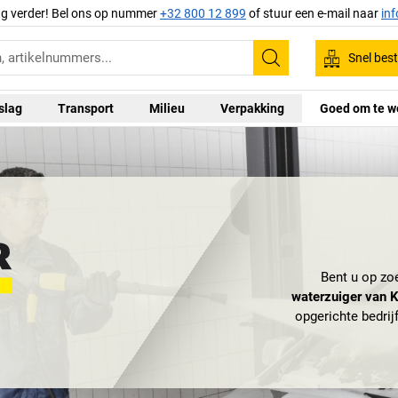
ag verder! Bel ons op nummer
+32 800 12 899
of stuur een e-mail naar
in
Snel best
Zoeken
slag
Transport
Milieu
Verpakking
Goed om te w
Bent u op zo
waterzuiger van 
opgerichte bedrij
efficiënte en duu
Kärcher voorn
ontwikkeling van 
zwaartepunt al sn