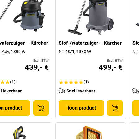
waterzuiger – Kärcher
Stof-/waterzuiger – Kärcher
St
 Adv, 1380 W
NT 48/1, 1380 W
NT 
Excl. BTW
Excl. BTW
439,- €
499,- €
(1)
(1)
l leverbaar
Snel leverbaar
on product
Toon product