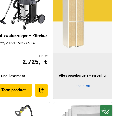
of-/waterzuiger – Kärcher
55/2 Tact² Me 2760 W
Excl. BTW
2.725,- €
Alles opgeborgen – en veilig!
Snel leverbaar
Bestel nu
Toon product