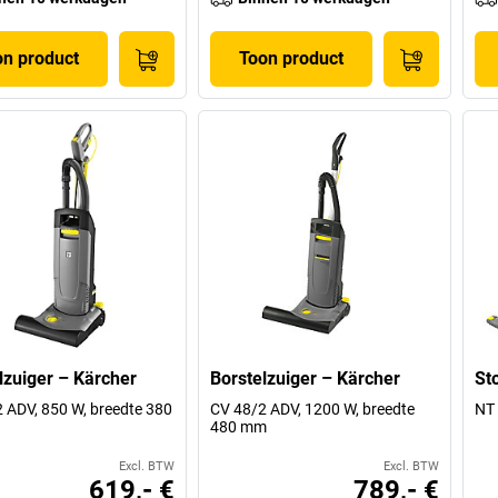
on product
Toon product
lzuiger – Kärcher
Borstelzuiger – Kärcher
St
 ADV, 850 W, breedte 380
CV 48/2 ADV, 1200 W, breedte
NT 
480 mm
Excl. BTW
Excl. BTW
619,- €
789,- €