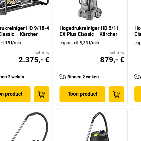
ukreiniger HD 9/18-4
Hogedrukreiniger HD 5/11
Ho
lassic – Kärcher
EX Plus Classic – Kärcher
Cl
it 15 l/min
capaciteit 8,33 l/min
cap
Excl. BTW
Excl. BTW
2.375,- €
879,- €
nen 2 weken
Binnen 2 weken
on product
Toon product