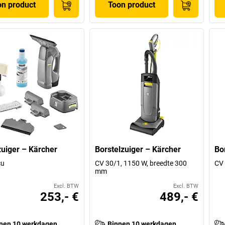
on product
Toon product
uiger – Kärcher
Borstelzuiger – Kärcher
Bo
cu
CV 30/1, 1150 W, breedte 300
CV 
mm
Excl. BTW
Excl. BTW
253,- €
489,- €
nen 10 werkdagen
Binnen 10 werkdagen