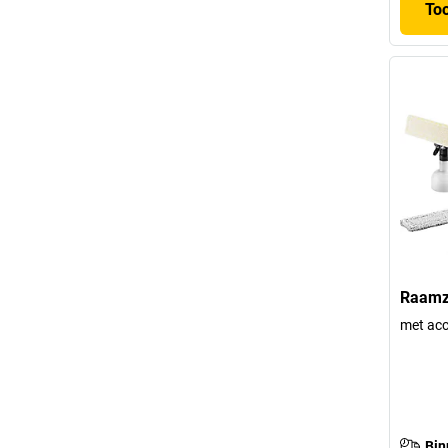
To
Raamz
met ac
Bin