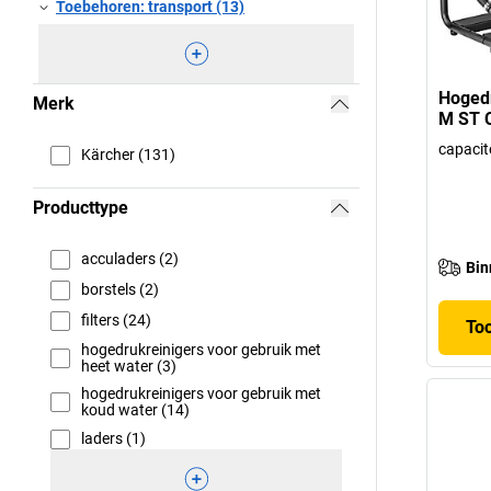
Toebehoren: transport (13)
Hogedr
Merk
M ST C
capacite
Kärcher (131)
Producttype
acculaders (2)
Bin
borstels (2)
filters (24)
To
hogedrukreinigers voor gebruik met
heet water (3)
hogedrukreinigers voor gebruik met
koud water (14)
laders (1)