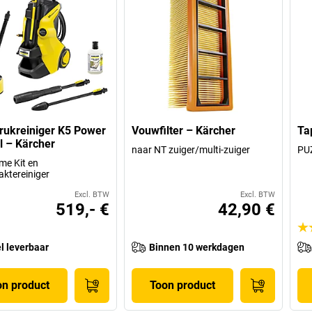
ukreiniger K5 Power
Vouwfilter – Kärcher
Ta
l – Kärcher
naar NT zuiger/multi-zuiger
PUZ
me Kit en
aktereiniger
Excl. BTW
Excl. BTW
519,- €
42,90 €
l leverbaar
Binnen 10 werkdagen
on product
Toon product