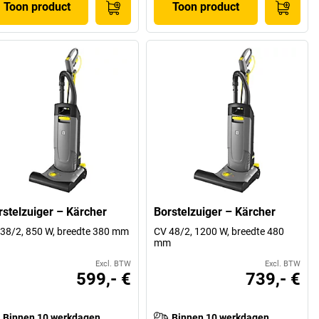
Toon product
Toon product
rstelzuiger – Kärcher
Borstelzuiger – Kärcher
38/2, 850 W, breedte 380 mm
CV 48/2, 1200 W, breedte 480
mm
Excl. BTW
Excl. BTW
599,- €
739,- €
Binnen 10 werkdagen
Binnen 10 werkdagen