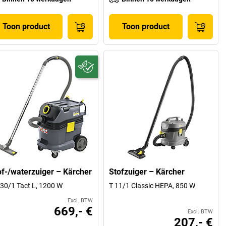
Toon product
Toon product
of-/waterzuiger – Kärcher
Stofzuiger – Kärcher
30/1 Tact L, 1200 W
T 11/1 Classic HEPA, 850 W
Excl. BTW
669,- €
Excl. BTW
207,- €