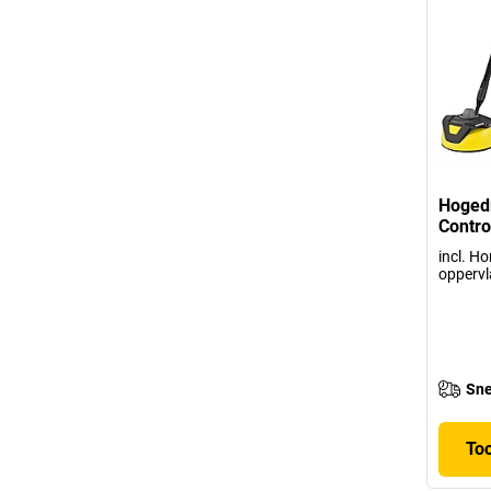
Hogedr
Contro
incl. Ho
oppervl
Sne
To