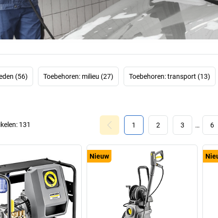
Dit bleek al sne
van Kärcher were
in de Duitse omg
mag ontbreken: on
vee
eden (56)
Toebehoren: milieu (27)
Toebehoren: transport (13)
ikelen:
131
1
2
3
…
6
Nieuw
Nie