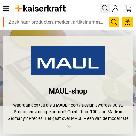
Zoeken
MAUL-shop
Waaraan denkt u als u
MAUL
hoort? Design awards? Juist.
Producten voor op kantoor? Goed. Ruim 100 jaar ‘Made in
Germany’? Precies. Het gaat over MAUL – één van de modernste
bedrijven in Duitsland voor oplossingen rondom uw werkplek. En
een innovatief familiebedrijf, dat reeds in de vierde generatie