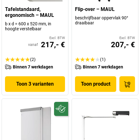
Tafelstandaard,
Flip-over – MAUL
ergonomisch – MAUL
beschrijfbaar oppervlak 90°
draaibaar
b x d = 600 x 520 mm, in
hoogte verstelbaar
Excl. BTW
Excl. BTW
217,- €
207,- €
vanaf
(2)
(1)
Binnen 7 werkdagen
Binnen 7 werkdagen
Toon 3 varianten
Toon product