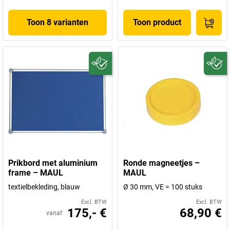
Toon 8 varianten
Toon product
Prikbord met aluminium
Ronde magneetjes –
frame – MAUL
MAUL
textielbekleding, blauw
Ø 30 mm, VE = 100 stuks
Excl. BTW
Excl. BTW
175,- €
68,90 €
vanaf