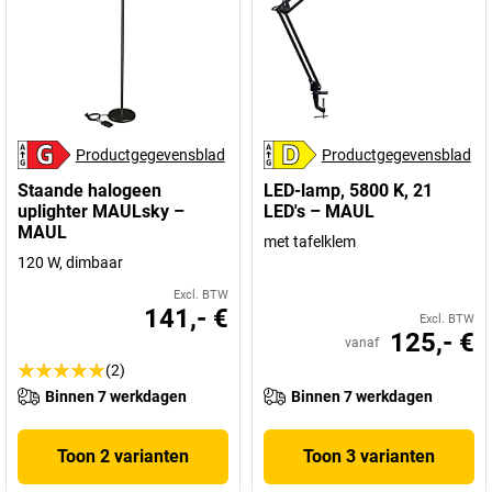
Productgegevensblad
Productgegevensblad
Staande halogeen
LED-lamp, 5800 K, 21
uplighter MAULsky –
LED's – MAUL
MAUL
met tafelklem
120 W, dimbaar
Excl. BTW
141,- €
Excl. BTW
125,- €
vanaf
(2)
Binnen 7 werkdagen
Binnen 7 werkdagen
Toon 2 varianten
Toon 3 varianten