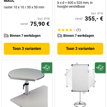
MAUL
b x d = 600 x 520 mm, in
hoogte verstelbaar
raster 10 x 10 / 50 x 50 mm
Excl. BTW
355,- €
vanaf
Excl. BTW
75,90 €
vanaf
(1)
Binnen 7 werkdagen
Binnen 7 werkdagen
Toon 3 varianten
Toon 3 varianten