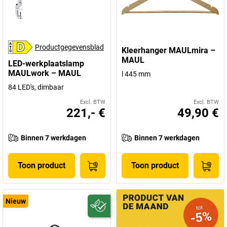
weegschalen
.
Productgegevensblad
Kleerhanger MAULmira –
MAUL
LED-werkplaatslamp
MAULwork – MAUL
l 445 mm
84 LED's, dimbaar
Excl. BTW
Excl. BTW
221,- €
49,90 €
Binnen 7 werkdagen
Binnen 7 werkdagen
Toon product
Toon product
Nieuw