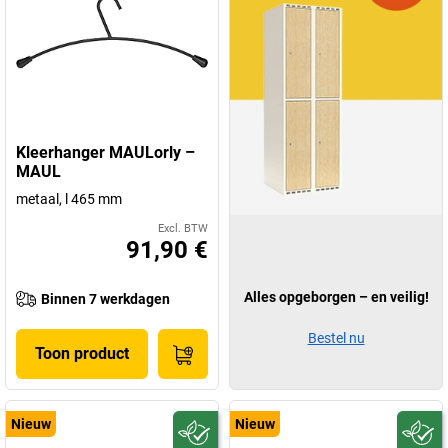
Kleerhanger MAULorly –
MAUL
metaal, l 465 mm
Excl. BTW
91,90 €
Alles opgeborgen – en veilig!
Binnen 7 werkdagen
Bestel nu
Toon product
Nieuw
Nieuw