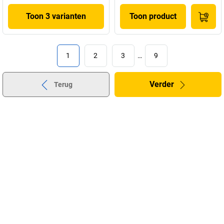
Toon 3 varianten
Toon product
1
2
3
…
9
Verder
Terug