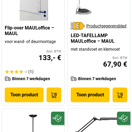
Productgegevensblad
Flip-over MAULoffice –
MAUL
LED-TAFELLAMP
MAULoffice – MAUL
voor wand- of deurmontage
met standvoet en klemvoet
Excl. BTW
133,- €
Excl. BTW
67,90 €
(1)
Binnen 7 werkdagen
Binnen 7 werkdagen
Toon product
Toon product