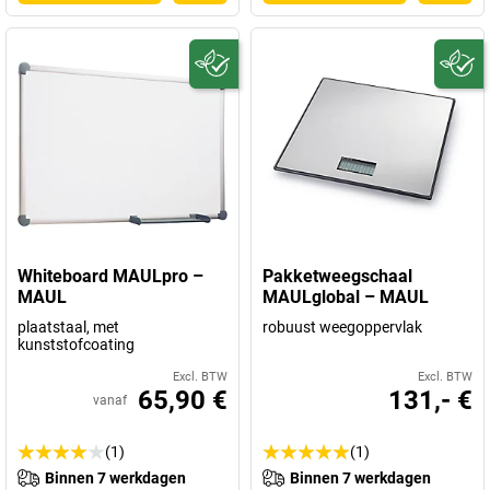
Whiteboard MAULpro –
Pakketweegschaal
MAUL
MAULglobal – MAUL
plaatstaal, met
robuust weegoppervlak
kunststofcoating
Excl. BTW
Excl. BTW
65,90 €
131,- €
vanaf
(1)
(1)
Binnen 7 werkdagen
Binnen 7 werkdagen