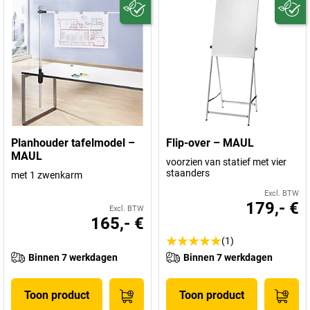
Planhouder tafelmodel –
Flip-over – MAUL
MAUL
voorzien van statief met vier
staanders
met 1 zwenkarm
Excl. BTW
179,- €
Excl. BTW
165,- €
(1)
Binnen 7 werkdagen
Binnen 7 werkdagen
Toon product
Toon product