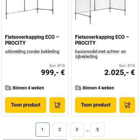
Fietsoverkapping ECO –
Fietsoverkapping ECO –
PROCITY
PROCITY
uitbreiding zonder bekleding
basismodel met achter- en
zijbekleding
Excl. BTW
Excl. BTW
999,- €
2.025,- €
Binnen 4 weken
Binnen 4 weken
Toon product
Toon product
1
2
3
…
5