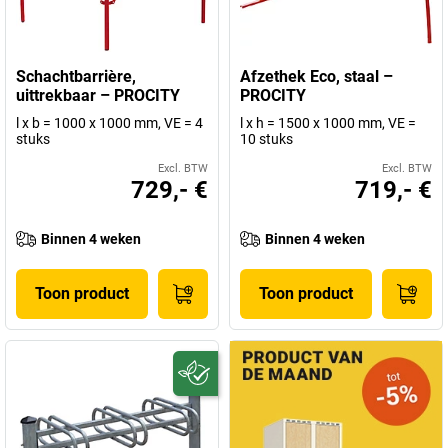
Schachtbarrière,
Afzethek Eco, staal –
uittrekbaar – PROCITY
PROCITY
l x b = 1000 x 1000 mm, VE = 4
l x h = 1500 x 1000 mm, VE =
stuks
10 stuks
Excl. BTW
Excl. BTW
729,- €
719,- €
Binnen 4 weken
Binnen 4 weken
Toon product
Toon product