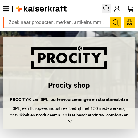
Zoeken
Procity shop
PROCITY® van SPL: buitenvoorzieningen en straatmeubilair
SPL, een Europees industrieel bedrijf met 150 medewerkers,
ontwikkelt en produceert al 40 jaar beschermings-, comfort- en
informatieproducten in Frankrijk.
Het
merk PROCITY® is het gerenommeerde merk voor
buitenvoorzieningen en straatmeubilair
, en is ook een van de