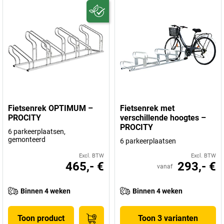
Fietsenrek OPTIMUM –
Fietsenrek met
PROCITY
verschillende hoogtes –
PROCITY
6 parkeerplaatsen,
gemonteerd
6 parkeerplaatsen
Excl. BTW
Excl. BTW
465,- €
293,- €
vanaf
Binnen 4 weken
Binnen 4 weken
Toon product
Toon 3 varianten