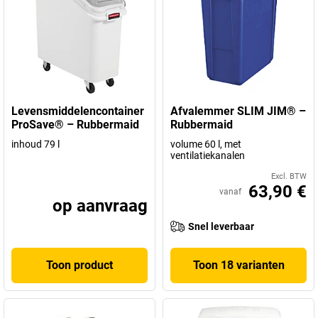
Levensmiddelencontainer
Afvalemmer SLIM JIM® –
ProSave® – Rubbermaid
Rubbermaid
inhoud 79 l
volume 60 l, met
ventilatiekanalen
Excl. BTW
63,90 €
vanaf
op aanvraag
Snel leverbaar
Toon product
Toon 18 varianten