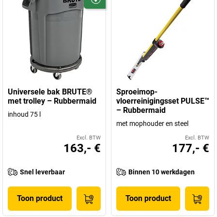
Universele bak BRUTE®
Sproeimop-
met trolley – Rubbermaid
vloerreinigingsset PULSE™
– Rubbermaid
inhoud 75 l
met mophouder en steel
Excl. BTW
Excl. BTW
163,- €
177,- €
Snel leverbaar
Binnen 10 werkdagen
Toon product
Toon product