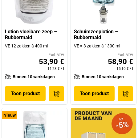
Lotion vloeibare zeep –
Schuimzeeplotion –
Rubbermaid
Rubbermaid
VE 12 zakken à 400 ml
VE = 3 zakken à 1300 ml
Excl. BTW
Excl. BTW
53,90 €
58,90 €
11,23 €
/
l
15,10 €
/
l
Binnen 10 werkdagen
Binnen 10 werkdagen
Toon product
Toon product
Nieuw