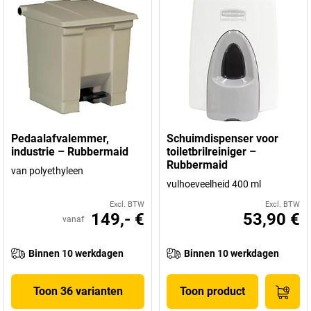
Pedaalafvalemmer,
Schuimdispenser voor
industrie – Rubbermaid
toiletbrilreiniger –
Rubbermaid
van polyethyleen
vulhoeveelheid 400 ml
Excl. BTW
Excl. BTW
149,- €
53,90 €
vanaf
Binnen 10 werkdagen
Binnen 10 werkdagen
Toon 36 varianten
Toon product