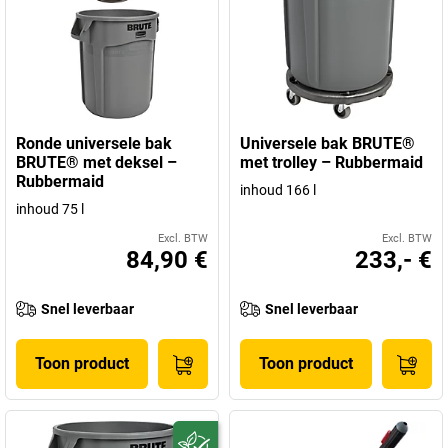
Ronde universele bak
Universele bak BRUTE®
BRUTE® met deksel –
met trolley – Rubbermaid
Rubbermaid
inhoud 166 l
inhoud 75 l
Excl. BTW
Excl. BTW
84,90 €
233,- €
Snel leverbaar
Snel leverbaar
Toon product
Toon product