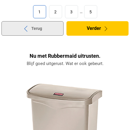
1
2
3
…
5
Verder
Terug
Nu met Rubbermaid uitrusten.
Blijf goed uitgerust. Wat er ook gebeurt.