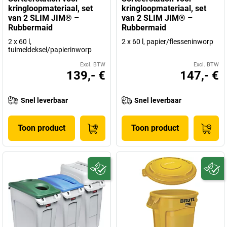
kringloopmateriaal, set
kringloopmateriaal, set
van 2 SLIM JIM® –
van 2 SLIM JIM® –
Rubbermaid
Rubbermaid
2 x 60 l,
2 x 60 l, papier/flesseninworp
tuimeldeksel/papierinworp
Excl. BTW
Excl. BTW
139,- €
147,- €
Snel leverbaar
Snel leverbaar
Toon product
Toon product