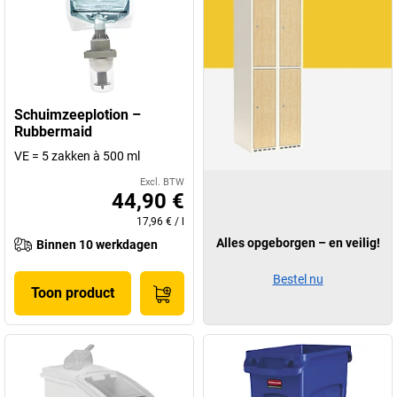
Schuimzeeplotion –
Rubbermaid
VE = 5 zakken à 500 ml
Excl. BTW
44,90 €
17,96 €
/
l
Alles opgeborgen – en veilig!
Binnen 10 werkdagen
Bestel nu
Toon product