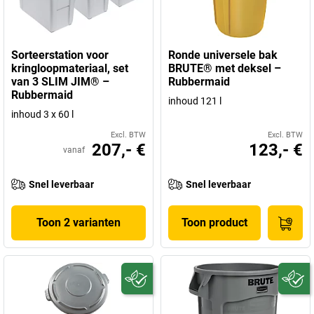
Sorteerstation voor
Ronde universele bak
kringloopmateriaal, set
BRUTE® met deksel –
van 3 SLIM JIM® –
Rubbermaid
Rubbermaid
inhoud 121 l
inhoud 3 x 60 l
Excl. BTW
Excl. BTW
207,- €
123,- €
vanaf
Snel leverbaar
Snel leverbaar
Toon 2 varianten
Toon product