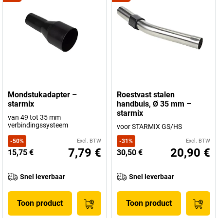
Mondstukadapter –
Roestvast stalen
starmix
handbuis, Ø 35 mm –
starmix
van 49 tot 35 mm
verbindingssysteem
voor STARMIX GS/HS
-
50
%
Excl. BTW
-
31
%
Excl. BTW
7,79 €
20,90 €
15,75 €
30,50 €
Snel leverbaar
Snel leverbaar
Toon product
Toon product