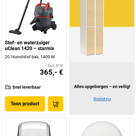
Stof- en waterzuiger
uClean 1420 – starmix
20 l kunststof bak, 1400 W
Excl. BTW
365,- €
Alles opgeborgen – en veilig!
Snel leverbaar
Bestel nu
Toon product