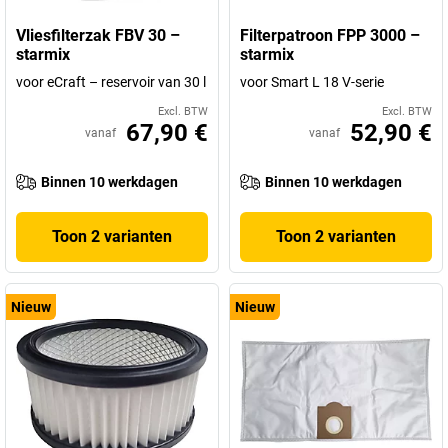
Vliesfilterzak FBV 30 –
Filterpatroon FPP 3000 –
starmix
starmix
voor eCraft – reservoir van 30 l
voor Smart L 18 V-serie
Excl. BTW
Excl. BTW
67,90 €
52,90 €
vanaf
vanaf
Binnen 10 werkdagen
Binnen 10 werkdagen
Toon 2 varianten
Toon 2 varianten
Nieuw
Nieuw