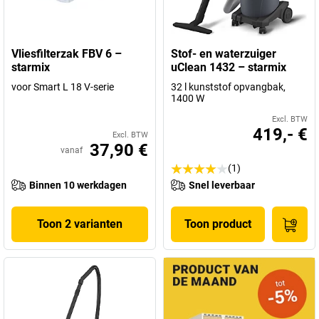
Vliesfilterzak FBV 6 –
Stof- en waterzuiger
starmix
uClean 1432 – starmix
voor Smart L 18 V-serie
32 l kunststof opvangbak,
1400 W
Excl. BTW
419,- €
Excl. BTW
37,90 €
vanaf
(1)
Binnen 10 werkdagen
Snel leverbaar
Toon 2 varianten
Toon product