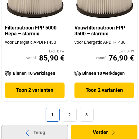
Filterpatroon FPP 5000
Vouwfilterpatroon FPP
Hepa – starmix
3500 – starmix
voor Energetic APDH-1430
voor Energetic APDH-1430
Excl. BTW
Excl. BTW
85,90 €
76,90 €
vanaf
vanaf
Binnen 10 werkdagen
Binnen 10 werkdagen
Toon 2 varianten
Toon 2 varianten
1
2
3
Verder
Terug