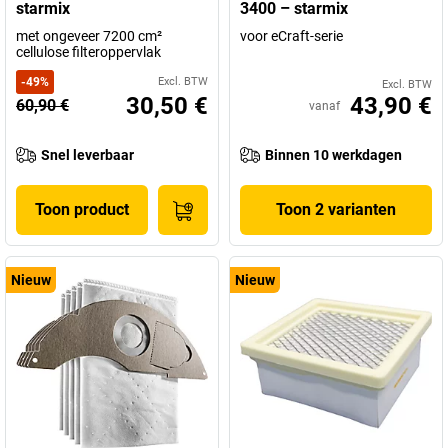
starmix
3400 – starmix
met ongeveer 7200 cm²
voor eCraft-serie
cellulose filteroppervlak
-
49
%
Excl. BTW
Excl. BTW
30,50 €
43,90 €
60,90 €
vanaf
Snel leverbaar
Binnen 10 werkdagen
Toon product
Toon 2 varianten
Nieuw
Nieuw