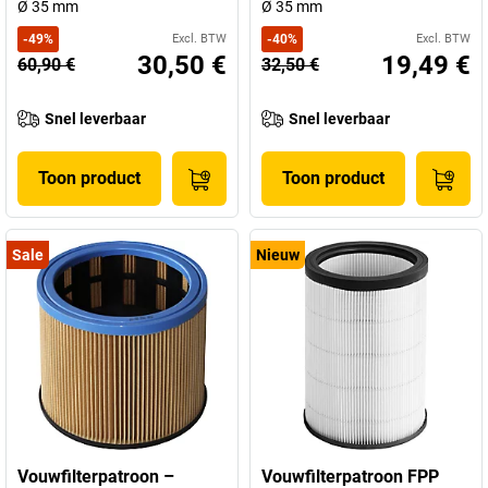
Ø 35 mm
Ø 35 mm
-
49
%
Excl. BTW
-
40
%
Excl. BTW
30,50 €
19,49 €
60,90 €
32,50 €
Snel leverbaar
Snel leverbaar
Toon product
Toon product
Sale
Nieuw
Vouwfilterpatroon –
Vouwfilterpatroon FPP