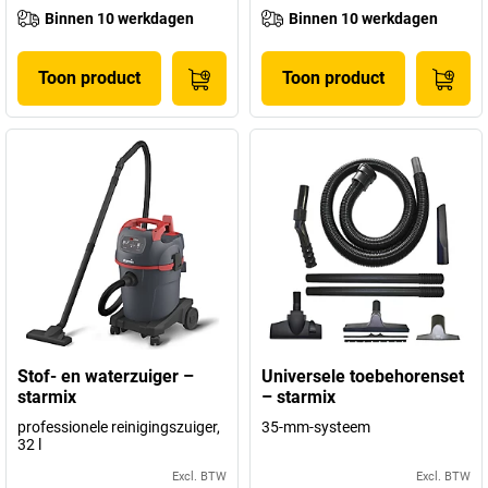
Binnen 10 werkdagen
Binnen 10 werkdagen
Toon product
Toon product
Stof- en waterzuiger –
Universele toebehorenset
starmix
– starmix
professionele reinigingszuiger,
35-mm-systeem
32 l
Excl. BTW
Excl. BTW