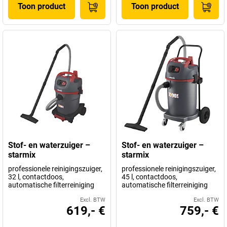
Toon product
Toon product
Stof- en waterzuiger –
Stof- en waterzuiger –
starmix
starmix
professionele reinigingszuiger,
professionele reinigingszuiger,
32 l, contactdoos,
45 l, contactdoos,
automatische filterreiniging
automatische filterreiniging
Excl. BTW
Excl. BTW
619,- €
759,- €