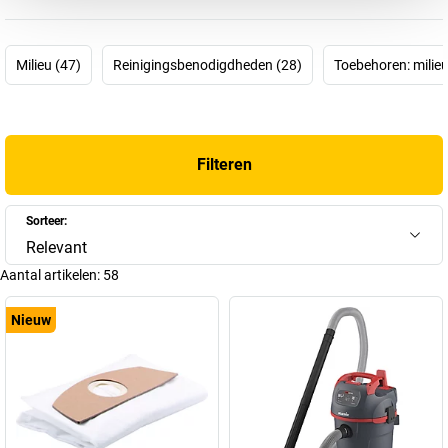
bijzonder krachtig en duurzaam zijn. En dat zijn ze ook! Ze zijn dan
ook ‘Made in Germany’.
De
industriële zuigers Starmix
onderscheiden zich van gewone
Milieu (47)
Reinigingsbenodigdheden (28)
Toebehoren: milieu
stofzuigers omdat ze een uniek filtersysteem hebben met
automatische filterreiniging. Dat zorgt voor gezonde
arbeidsomstandigheden, want hoe fijner het stof, hoe gevaarlijker.
Daarom neemt u met een
elektrische werkplaatszuiger
van
Filteren
Starmix het zekere voor het onzekere. Starmix-zuigers
beantwoorden ook aan individuele wensen. Vind bij ons een
geschikte industriële zuiger: voor alle werkzaamheden, voor elk
Sorteer:
gereedschap, voor elke stofklasse.
Relevant
Aantal artikelen:
58
Nieuw