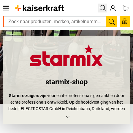
Zoeken
starmix-shop
Starmix-zuigers
zijn voor echte professionals gemaakt en door
echte professionals ontwikkeld. Op de hoofdvestiging van het
bedrijf ELECTROSTAR GmbH in Reichenbach, Duitsland, worden
industriële zuigers geproduceerd die in bedrijven, in de bouw en als
werkplaatszuigers
worden gebruikt. Wat deze
toepassingsgebieden vereisen?
Starmix-softzuigers
moeten