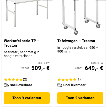
Werktafel serie TP –
Tafelwagen – Treston
Treston
in hoogte verstelbaar 650 –
900 mm
basistafel, handmatig in
hoogte verstelbaar
Excl. BTW
Excl. BTW
509,- €
649,- €
vanaf
vanaf
(2)
(1)
Snel leverbaar
Snel leverbaar
Toon 9 varianten
Toon 2 varianten