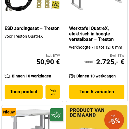
ESD aardingsset – Treston
Werktafel QuatreX,
elektrisch in hoogte
voor Treston QuatreX
verstelbaar – Treston
werkhoogte 710 tot 1210 mm
Excl. BTW
Excl. BTW
50,90 €
2.725,- €
vanaf
Binnen 10 werkdagen
Binnen 10 werkdagen
Toon product
Toon 6 varianten
Nieuw