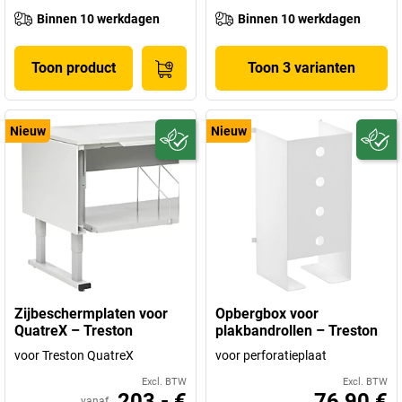
Binnen 10 werkdagen
Binnen 10 werkdagen
Toon product
Toon 3 varianten
Nieuw
Nieuw
Zijbeschermplaten voor
Opbergbox voor
QuatreX – Treston
plakbandrollen – Treston
voor Treston QuatreX
voor perforatieplaat
Excl. BTW
Excl. BTW
203,- €
76,90 €
vanaf