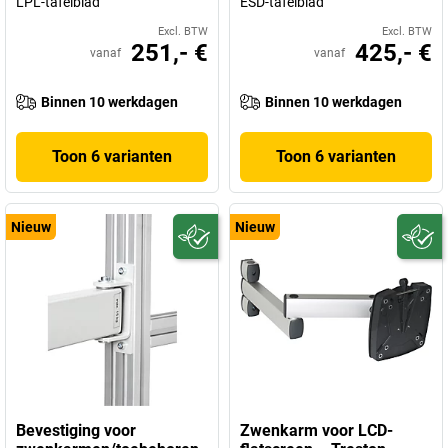
LPL-tafelblad
ESD-tafelblad
Excl. BTW
Excl. BTW
251,- €
425,- €
vanaf
vanaf
Binnen 10 werkdagen
Binnen 10 werkdagen
Toon 6 varianten
Toon 6 varianten
Nieuw
Nieuw
Bevestiging voor
Zwenkarm voor LCD-