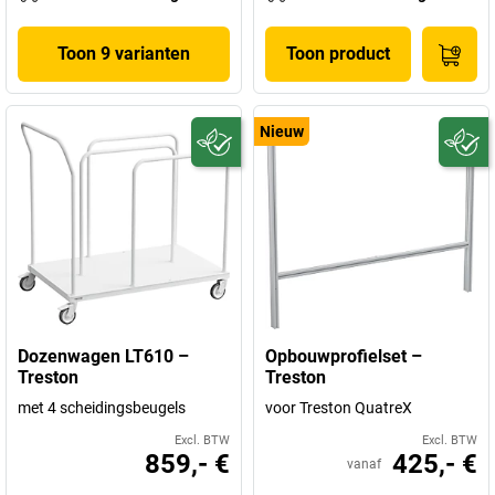
Toon 9 varianten
Toon product
Nieuw
Dozenwagen LT610 –
Opbouwprofielset –
Treston
Treston
met 4 scheidingsbeugels
voor Treston QuatreX
Excl. BTW
Excl. BTW
859,- €
425,- €
vanaf