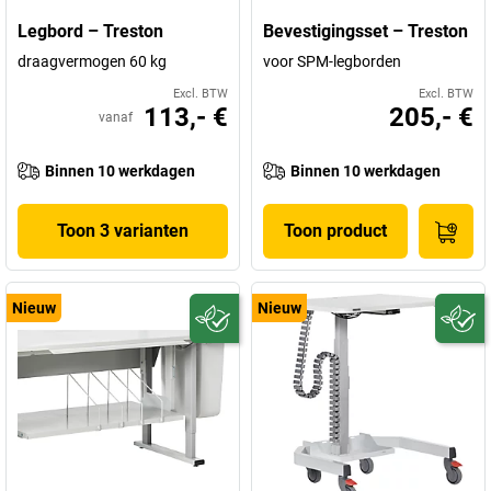
Legbord – Treston
Bevestigingsset – Treston
draagvermogen 60 kg
voor SPM-legborden
Excl. BTW
Excl. BTW
113,- €
205,- €
vanaf
Binnen 10 werkdagen
Binnen 10 werkdagen
Toon 3 varianten
Toon product
Nieuw
Nieuw