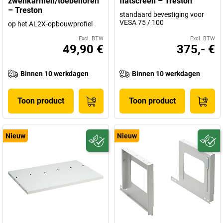
zwenkarmen/toebehoren
flatscreen – Treston
– Treston
standaard bevestiging voor
VESA 75 / 100
op het AL2X-opbouwprofiel
Excl. BTW
Excl. BTW
49,90 €
375,- €
Binnen 10 werkdagen
Binnen 10 werkdagen
Toon product
Toon product
Nieuw
Nieuw