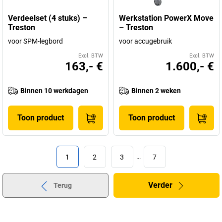
Verdeelset (4 stuks) –
Werkstation PowerX Move
Treston
– Treston
voor SPM-legbord
voor accugebruik
Excl. BTW
Excl. BTW
163,- €
1.600,- €
Binnen 10 werkdagen
Binnen 2 weken
Toon product
Toon product
1
2
3
…
7
Verder
Terug