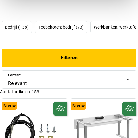
of Lean Production. Ze zijn bedoeld om medewerkers te helpen
zich te concentreren op de kern van hun werk en om onnodige
stappen, zoals het zoeken naar werkmateriaal, op de lange termijn
te beperken. Hoe bereikt u dit? Door producten te gebruiken die
Bedrijf (138)
Toebehoren: bedrijf (73)
Werkbanken, werktafel
individueel kunnen worden aangepast aan werkprocessen en
mensen.
TRESTON heeft zich aan dit onderwerp gewijd en
modulaire
werkpleksystemen
ontwikkeld om de ergonomie, de
Filteren
functionaliteit en de efficiëntie op de werkplek te verbeteren. De
TRESTON productconfigurator
stelt klanten zelfs in staat om
rekening te houden met de processen in hun bedrijf bij het
Sorteer:
samenstellen van een systeemwerkplek. Het Finse bedrijf is niet
Relevant
voor niets een van de grootste fabrikanten ter wereld. Want de
Aantal artikelen:
153
klant – en dus de persoon op zijn werkplek – staat bij TRESTON
centraal.
Nieuw
Nieuw