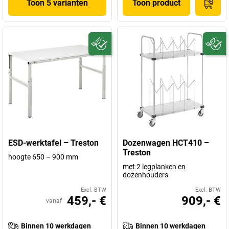
Toon 5 varianten
Toon product
ESD-werktafel – Treston
Dozenwagen HCT410 –
Treston
hoogte 650 – 900 mm
met 2 legplanken en
dozenhouders
Excl. BTW
Excl. BTW
459,- €
909,- €
vanaf
Binnen 10 werkdagen
Binnen 10 werkdagen