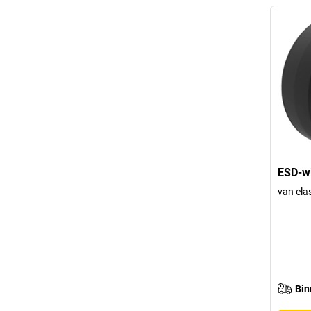
ESD-wi
van ela
Bin