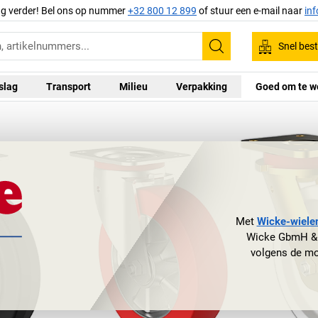
ag verder! Bel ons op nummer
+32 800 12 899
of stuur een e-mail naar
in
Snel best
Zoeken
slag
Transport
Milieu
Verpakking
Goed om te w
Met
Wicke-wiele
Wicke GbmH & C
volgens de mo
assortiment mog
verschillende
polyurethaan b
aluminium velg, po