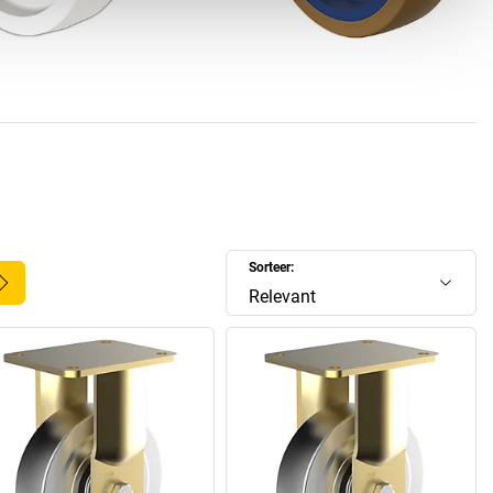
glijlager of dubbele rem...
uden zich ca. 850 medewerkers bezig met Wicke-wielen,
leen al 300 bij het Duitse moederbedrijf in Sprockhövel
arnaast produceert de toonaangevende fabrikant van wielen
lerlei transportapparaten ook nog in Tsjechië en sinds 1993
 China. U ziet: Wicke-wielen zijn overal populair!
iel
geeft u de voorkeur? In de Wicke-shop vindt u wielen en
soorten en maten en met verschillende draagvermogens en
urbestendigheid. Wij bieden ook handige sets aan!
Sorteer:
Relevant