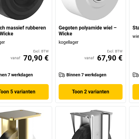
sch massief rubberen
Gegoten polyamide wiel –
St
 Wicke
Wicke
wie
ger
kogellager
Excl. BTW
Excl. BTW
70,90 €
67,90 €
vanaf
vanaf
nen 7 werkdagen
Binnen 7 werkdagen
Toon 5 varianten
Toon 2 varianten