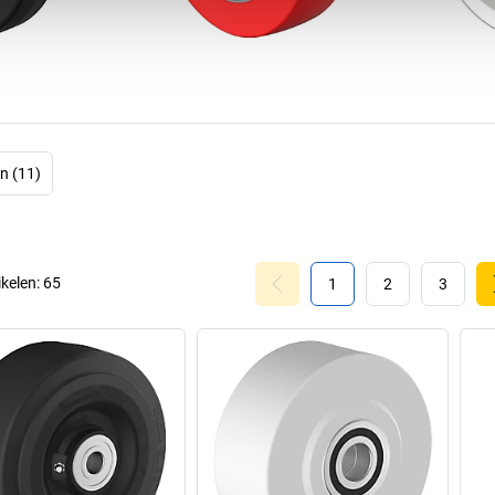
Wereldwijd ho
waarvan er al
werkzaam zijn. Da
en rollen voor al
ook in
n (11)
Aan welk
Wicke-w
rollen in alle 
temperatu
ikelen:
65
1
2
3