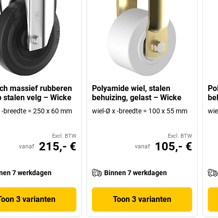
sch massief rubberen
Polyamide wiel, stalen
Po
p stalen velg – Wicke
behuizing, gelast – Wicke
be
x -breedte = 250 x 60 mm
wiel-Ø x -breedte = 100 x 55 mm
wie
Excl. BTW
Excl. BTW
215,- €
105,- €
vanaf
vanaf
nen 7 werkdagen
Binnen 7 werkdagen
Toon 3 varianten
Toon 3 varianten