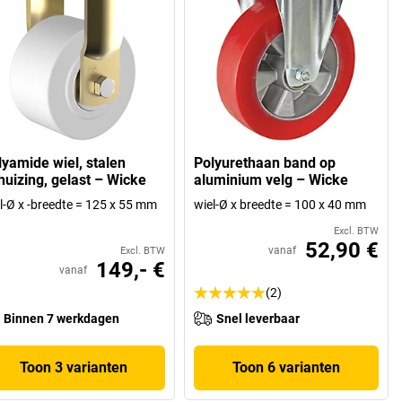
lyamide wiel, stalen
Polyurethaan band op
huizing, gelast – Wicke
aluminium velg – Wicke
l-Ø x -breedte = 125 x 55 mm
wiel-Ø x breedte = 100 x 40 mm
Excl. BTW
52,90 €
vanaf
Excl. BTW
149,- €
vanaf
(2)
Binnen 7 werkdagen
Snel leverbaar
Toon 3 varianten
Toon 6 varianten