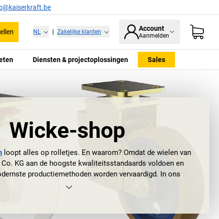
fo@kaiserkraft.be
Account
ellen
NL
|
Zakelijke klanten
Aanmelden
eten
Diensten & projectoplossingen
Sales
Wicke-shop
n
loopt alles op rolletjes. En waarom? Omdat de wielen van
o. KG aan de hoogste kwaliteitsstandaards voldoen en
dernste productiemethoden worden vervaardigd. In ons
en ze daarom niet ontbreken, en dus vindt u hier allerlei
 soorten
Wicke-wielen
en Wicke-rollen. U heeft de keuze:
anden, polyamide wielen of massieve rubberbanden; met
lyamide velg of plaatstalen velg; bokwiel of zwenkwiel; met