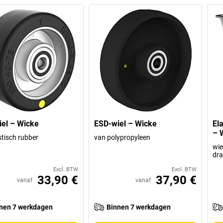
el – Wicke
ESD-wiel – Wicke
El
– 
stisch rubber
van polypropyleen
wie
dr
Excl. BTW
Excl. BTW
33,90 €
37,90 €
vanaf
vanaf
nen 7 werkdagen
Binnen 7 werkdagen