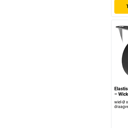
Elasti
– Wic
wiel-Ø 
draagv