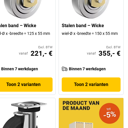
alen band – Wicke
Stalen band – Wicke
l-Ø x -breedte = 125 x 55 mm
wiel-Ø x -breedte = 150 x 55 mm
Excl. BTW
Excl. BTW
221,- €
355,- €
vanaf
vanaf
Binnen 7 werkdagen
Binnen 7 werkdagen
Toon 2 varianten
Toon 2 varianten