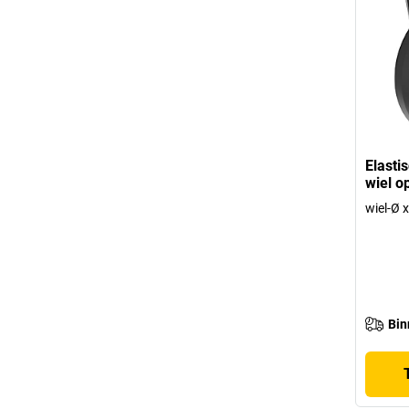
Elasti
wiel o
wiel-Ø 
Bin