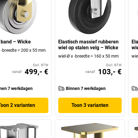
 band – Wicke
Elastisch massief rubberen
El
wiel op stalen velg – Wicke
wi
x -breedte = 200 x 55 mm
wiel-Ø x -breedte = 160 x 50 mm
wie
Excl. BTW
Excl. BTW
499,- €
103,- €
vanaf
vanaf
nen 7 werkdagen
Binnen 7 werkdagen
Toon 2 varianten
Toon 3 varianten