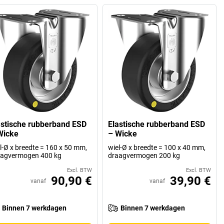
astische rubberband ESD
Elastische rubberband ESD
Wicke
– Wicke
l-Ø x breedte = 160 x 50 mm,
wiel-Ø x breedte = 100 x 40 mm,
aagvermogen 400 kg
draagvermogen 200 kg
Excl. BTW
Excl. BTW
90,90 €
39,90 €
vanaf
vanaf
Binnen 7 werkdagen
Binnen 7 werkdagen