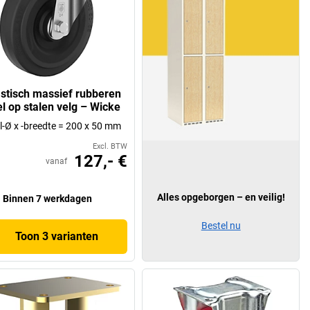
astisch massief rubberen
el op stalen velg – Wicke
l-Ø x -breedte = 200 x 50 mm
Excl. BTW
127,- €
vanaf
Alles opgeborgen – en veilig!
Binnen 7 werkdagen
Bestel nu
Toon 3 varianten