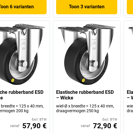
Toon 6 varianten
Toon 3 varianten
sche rubberband ESD
Elastische rubberband ESD
El
ke
– Wicke
– 
x breedte = 125 x 40 mm,
wiel-Ø x breedte = 125 x 40 mm,
wie
ermogen 200 kg
draagvermogen 250 kg
dr
Excl. BTW
Excl. BTW
57,90 €
72,90 €
vanaf
vanaf