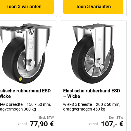
Toon 3 varianten
Toon 3 varianten
astische rubberband ESD
Elastische rubberband ESD
Wicke
– Wicke
l-Ø x breedte = 150 x 50 mm,
wiel-Ø x breedte = 200 x 50 mm,
aagvermogen 300 kg
draagvermogen 450 kg
Excl. BTW
Excl. BTW
77,90 €
107,- €
vanaf
vanaf