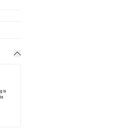
g is
te