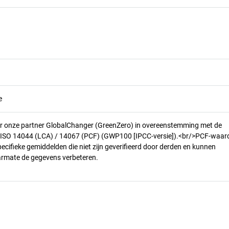
e
r onze partner GlobalChanger (GreenZero) in overeenstemming met de
n ISO 14044 (LCA) / 14067 (PCF) (GWP100 [IPCC-versie]).<br/>PCF-waar
pecifieke gemiddelden die niet zijn geverifieerd door derden en kunnen
armate de gegevens verbeteren.