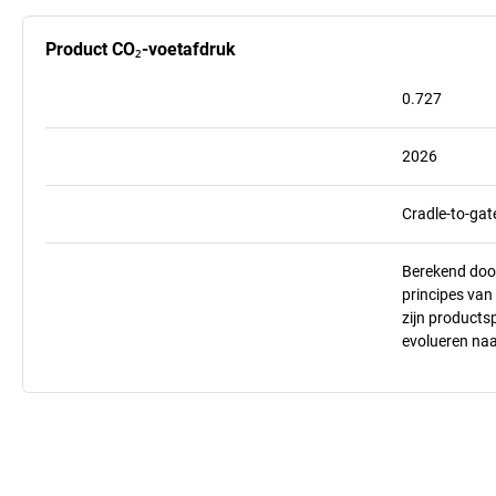
Product CO₂-voetafdruk
0.727
2026
Cradle-to-gat
Berekend doo
principes va
zijn products
evolueren na