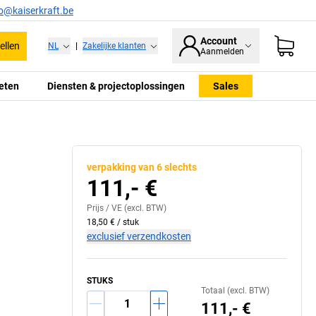
fo@kaiserkraft.be
Account
ellen
NL
|
Zakelijke klanten
Aanmelden
eten
Diensten & projectoplossingen
Sales
verpakking van 6 slechts
111,- €
Prijs /
VE
(excl. BTW)
18,50 €
/
stuk
exclusief verzendkosten
STUKS
Totaal (excl. BTW)
111,- €