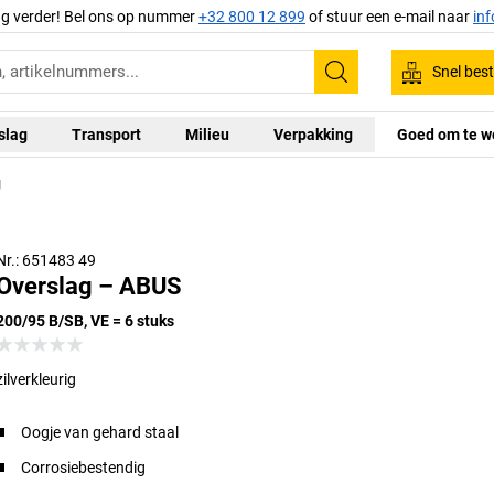
ag verder! Bel ons op nummer
+32 800 12 899
of stuur een e-mail naar
in
Snel best
Zoeken
slag
Transport
Milieu
Verpakking
Goed om te w
g
Nr.: 651483 49
Overslag – ABUS
200/95 B/SB, VE = 6 stuks
zilverkleurig
Oogje van gehard staal
Corrosiebestendig