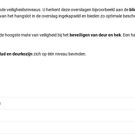
nde veiligheidsniveaus. U herkent deze overslagen bijvoorbeeld aan de
bl
l van het hangslot in de overslag ingekapseld en bieden zo optimale besc
e hoogste mate van veiligheid bij het
beveiligen van deur en hek
. Een h
lad en deurkozijn
zich op één niveau bevinden.
g