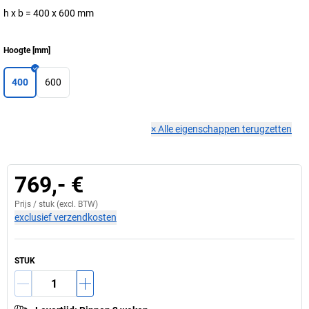
h x b = 400 x 600 mm
Hoogte
[
mm
]
400
600
×
Alle eigenschappen terugzetten
769,- €
Prijs /
stuk
(excl. BTW)
exclusief verzendkosten
STUK