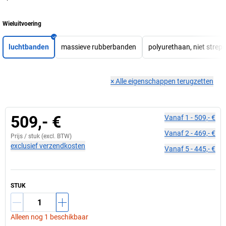
Wieluitvoering
luchtbanden
massieve rubberbanden
polyurethaan, niet strep
×
Alle eigenschappen terugzetten
509,- €
Vanaf
1
-
509,- €
Vanaf
2
-
469,- €
Prijs /
stuk
(excl. BTW)
exclusief verzendkosten
Vanaf
5
-
445,- €
STUK
Alleen nog 1 beschikbaar