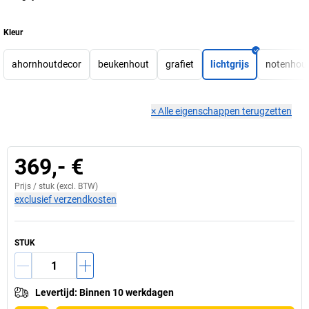
Kleur
ahornhoutdecor
beukenhout
grafiet
lichtgrijs
notenhou
×
Alle eigenschappen terugzetten
369,- €
Prijs /
stuk
(excl. BTW)
exclusief verzendkosten
STUK
Levertijd
:
Binnen 10 werkdagen