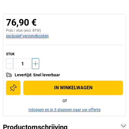
76,90 €
Prijs /
stuk
(excl. BTW)
exclusief verzendkosten
STUK
Levertijd
:
Snel leverbaar
IN WINKELWAGEN
Of
Inloggen en in 3 stappen naar uw offerte
Productomschrijving