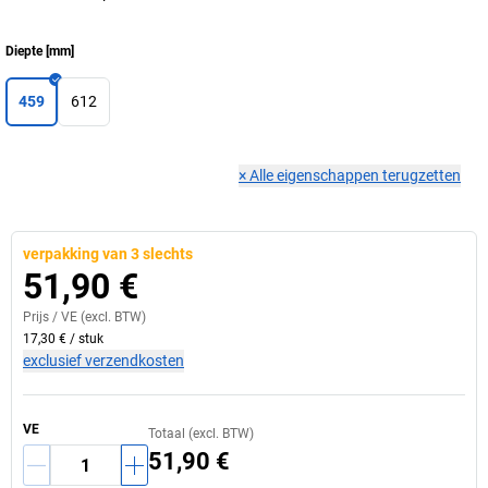
Diepte
[
mm
]
459
612
×
Alle eigenschappen terugzetten
verpakking van 3 slechts
51,90 €
Prijs /
VE
(excl. BTW)
17,30 €
/
stuk
exclusief verzendkosten
VE
Totaal (excl. BTW)
51,90 €