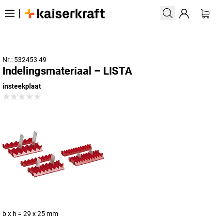
Nr.: 532453 49
Indelingsmateriaal – LISTA
insteekplaat
b x h = 29 x 25 mm