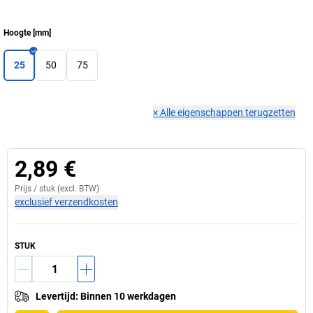
Hoogte
[
mm
]
25
50
75
×
Alle eigenschappen terugzetten
2,89 €
Prijs /
stuk
(excl. BTW)
exclusief verzendkosten
STUK
Levertijd
:
Binnen 10 werkdagen