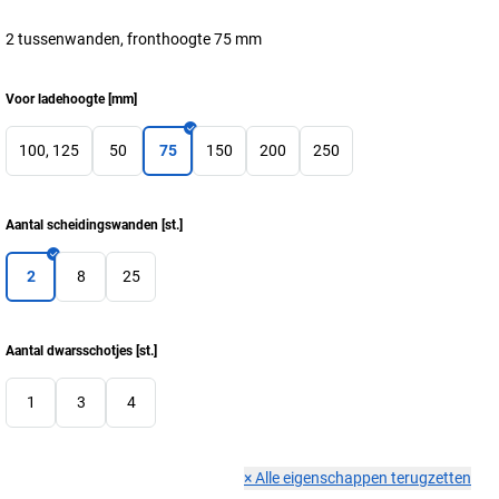
2 tussenwanden, fronthoogte 75 mm
Voor ladehoogte
[
mm
]
100, 125
50
75
150
200
250
Aantal scheidingswanden
[
st.
]
2
8
25
Aantal dwarsschotjes
[
st.
]
1
3
4
×
Alle eigenschappen terugzetten