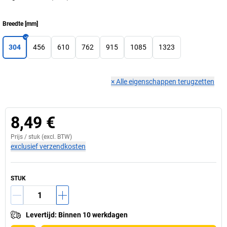
Breedte
[
mm
]
304
456
610
762
915
1085
1323
×
Alle eigenschappen terugzetten
8,49 €
Prijs /
stuk
(excl. BTW)
exclusief verzendkosten
STUK
Levertijd
:
Binnen 10 werkdagen