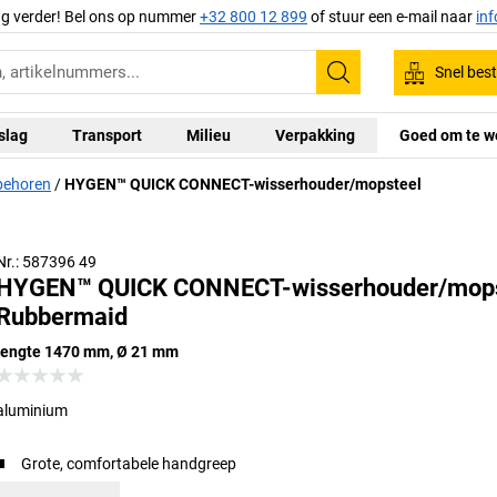
ag verder! Bel ons op nummer
+32 800 12 899
of stuur een e-mail naar
in
Snel best
Zoeken
slag
Transport
Milieu
Verpakking
Goed om te w
behoren
HYGEN™ QUICK CONNECT-wisserhouder/mopsteel
Nr.: 587396 49
HYGEN™ QUICK CONNECT-wisserhouder/mops
Rubbermaid
lengte 1470 mm, Ø 21 mm
aluminium
Grote, comfortabele handgreep