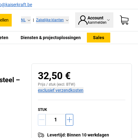
fo@kaiserkraft.be
Account
ellen
NL
|
Zakelijke klanten
Aanmelden
eten
Diensten & projectoplossingen
Sales
32,50 €
teel –
Prijs /
stuk
(excl. BTW)
exclusief verzendkosten
STUK
Levertijd
:
Binnen 10 werkdagen