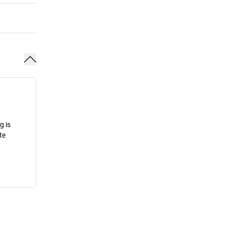
g is
te